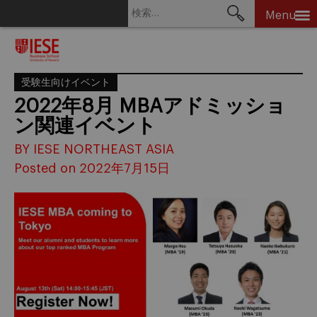
検
Menu
索:
Skip
to
content
受験生向けイベント
2022年8月 MBAアドミッショ
ン関連イベント
BY IESE NORTHEAST ASIA
Posted on 2022年7月15日