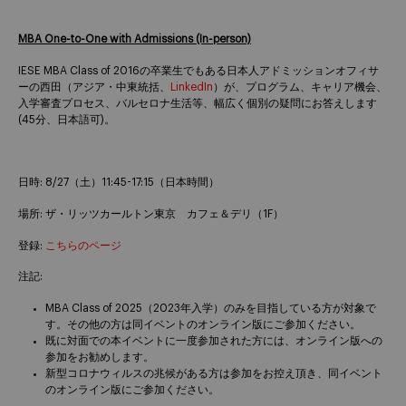
MBA One-to-One with Admissions (In-person)
IESE MBA Class of 2016の卒業生でもある日本人アドミッションオフィサ
ーの西田（アジア・中東統括、
LinkedIn
）が、プログラム、キャリア機会、
入学審査プロセス、バルセロナ生活等、幅広く個別の疑問にお答えします
(45分、日本語可)。
日時: 8/27（土）11:45-17:15（日本時間）
場所: ザ・リッツカールトン東京 カフェ＆デリ（1F）
登録:
こちらのページ
注記:
MBA Class of 2025（2023年入学）のみを目指している方が対象で
す。その他の方は同イベントのオンライン版にご参加ください。
既に対面での本イベントに一度参加された方には、オンライン版への
参加をお勧めします。
新型コロナウィルスの兆候がある方は参加をお控え頂き、同イベント
のオンライン版にご参加ください。