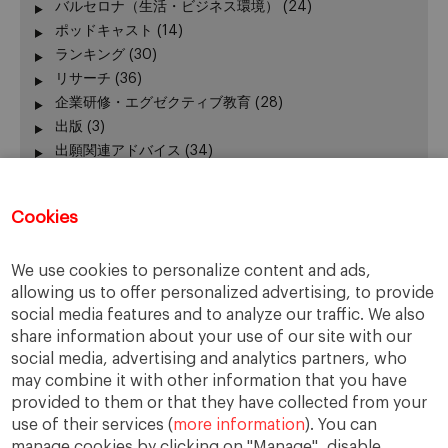
バルセロナ（生活・ビジネス環境）
(24)
ポッドキャスト
(14)
ランキング
(30)
リサーチ
(36)
企業研修・エグゼクティブ教育
(28)
出版
(3)
出願関連アドバイス
(34)
加賀谷が語る − エグゼクティブ教育 最前線
(3)
卒業生の活躍
(51)
Cookies
卒業生向けイベント
(45)
受験生向けイベント
(111)
We use cookies to personalize content and ads,
在校生の活躍
(42)
allowing us to offer personalized advertising, to provide
報道発表、レポート
(24)
social media features and to analyze our traffic. We also
学長
(24)
share information about your use of our site with our
授業
(130)
social media, advertising and analytics partners, who
新型コロナウィルス
(22)
may combine it with other information that you have
課外活動
(140)
provided to them or that they have collected from your
use of their services (
more information
). You can
manage cookies by clicking on "Manage", disable