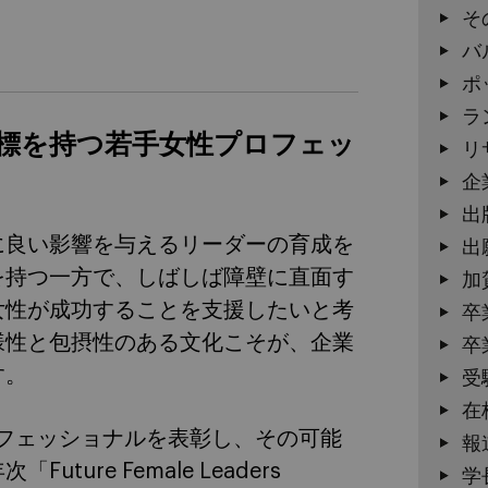
そ
バ
ポ
ラ
標を持つ若手女性プロフェッ
リ
企
出
会に良い影響を与えるリーダーの育成を
出
を持つ一方で、しばしば障壁に直面す
加
女性が成功することを支援したいと考
卒
様性と包摂性のある文化こそが、企業
卒
す。
受
在
プロフェッショナルを表彰し、その可能
報
re Female Leaders
学