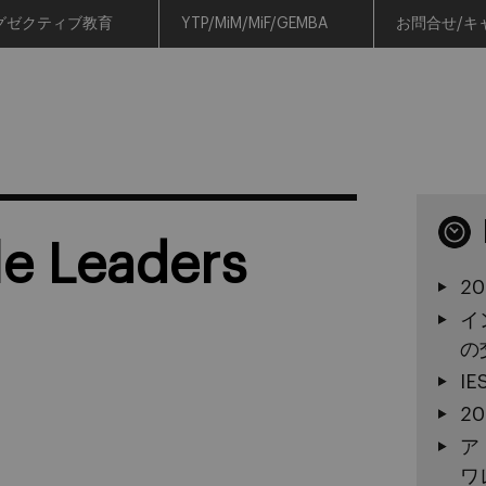
グゼクティブ教育
YTP/MiM/MiF/GEMBA
お問合せ/キ
le Leaders
2
イ
の
I
2
ア
ワ