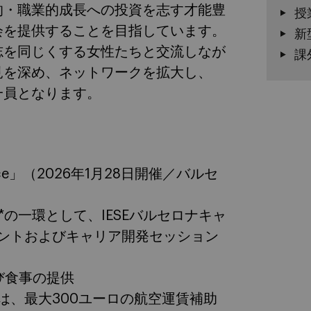
人的・職業的成長への投資を志す才能豊
授
会を提供することを目指しています。
新
、志を同じくする女性たちと交流しなが
課
見を深め、ネットワークを拡大し、
一員となります。
erence」（2026年1月28日開催／バルセ
ム*の一環として、IESEバルセロナキャ
ントおよびキャリア開発セッション
び食事の提供
は、最大300ユーロの航空運賃補助