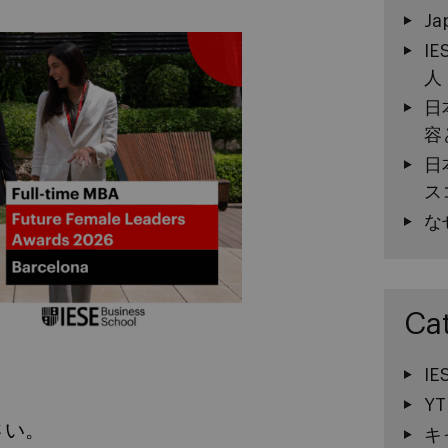
Ja
I
人
日
容
日
ス
な
Ca
I
YT
さい。
キ