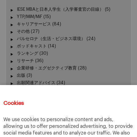
IESE MBAと日本人学生（入学審査官の目線）
(5)
YTP/MiM/MiF
(15)
キャリアサービス
(84)
その他
(27)
バルセロナ（生活・ビジネス環境）
(24)
ポッドキャスト
(14)
ランキング
(30)
リサーチ
(36)
企業研修・エグゼクティブ教育
(28)
出版
(3)
出願関連アドバイス
(34)
加賀谷が語る − エグゼクティブ教育 最前線
(3)
卒業生の活躍
(51)
Cookies
卒業生向けイベント
(45)
受験生向けイベント
(111)
We use cookies to personalize content and ads,
在校生の活躍
(42)
allowing us to offer personalized advertising, to provide
報道発表、レポート
(24)
social media features and to analyze our traffic. We also
学長
(24)