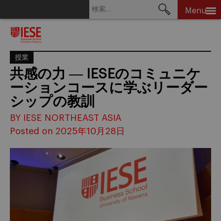
検
Menu
索:
Skip
to
content
授業
共感の力 ― IESEのコミュニケ
ーションコースに学ぶリーダー
シップの教訓
BY IESE NORTHEAST ASIA
Posted on 2025年10月28日