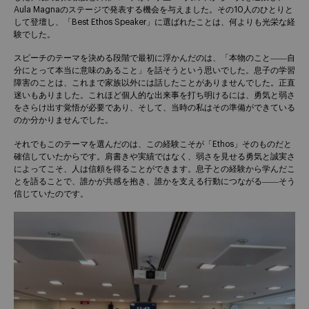
Aula Magnaのステージで発表する機会を与えました。その10人のひとりと
して登壇し、「Best Ethos Speaker」に選ばれたことは、何よりも光栄な経
験でした。
スピーチのテーマを決める段階で最初に浮かんだのは、「本物のこと――自
分にとって本当に意味のあること」を話そうという思いでした。息子の学習
障害のことは、これまで家族以外には話したことがありませんでした。正直
迷いもありました。これほど個人的な出来事を打ち明けるには、勇気と弱さ
をさらけ出す覚悟が必要であり、そして、当時の私はその準備ができている
のか分かりませんでした。
それでもこのテーマを選んだのは、この経験こそが「Ethos」そのものだと
確信していたからです。肩書きや実績ではなく、弱さを見せる勇気と誠実さ
によってこそ、人は信頼を得ることができます。息子との経験から学んだこ
とを語ることで、誰かが共感を抱き、誰かを支える行動につながる――そう
信じていたのです。