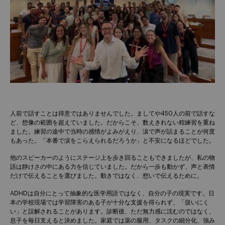
人前で話すことは得意ではありませんでした。ましてや450人の前で話すな
ど、想像の範囲を超えていました。だからこそ、数えきれない程練習を重ね
ました。練習の途中で当時の感情がよみがえり、涙で声が詰まることが何度
もあった。「本番で涙をこらえられるだろうか」と不安になるほどでした。
他のスピーカーのようにステージ上を歩き回ることもできましたが、私の物
語は静けさの中にある力を信じていました。だから一歩も動かず、声と表情
だけで伝えることを選びました。動きではなく、想いで伝えるために。
ADHDは自分にとって抽象的な医学用語ではなく、自分の子の現実です。日
本の学校現場では学習障害のある子が十分な支援を得られず、「扱いにく
い」と誤解されることがあります。診断後、ただ無力感に沈むのではなく、
息子を毎日支えると決めました。家庭では薬の服用、タスクの細分化、強み