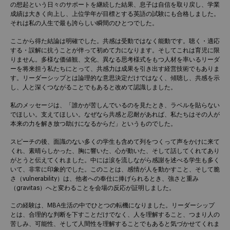
の想起という日々のサポートを継続した結果、息子は自信を取り戻し、学業
成績は大きく向上し、上位学年が目標とする英語の試験にも合格しました。
それは私の人生で最も誇らしい瞬間のひとつでした。
ここから得た結論は明確でした。共感は受動ではなく能動です。聴く・適応
する・誤解に抗うことが伴って初めて力になります。そしてこれは育児に限
りません。多様な価値観、文化、異なる思考様式をもつ人材を率いるリーダ
ーを将来担う私たちにとって、共感力は成果を引き出す経営技術でもありま
す。リーダーシップとは論理的な意思決定だけではなく、傾聴し、共感を示
し、人と深くつながることでもあると改めて認識しました。
私のメッセージは、「誰かが苦しんでいるのを見たとき、ラベルを貼らない
でほしい。支えてほしい。なぜなら共感と忍耐があれば、私たちはその人が
本来の力を解き放つ助けになるからだ」というものでした。
スピーチの後、面識のない多くの学生も含めて列をつくって声をかけに来て
くれ、素晴らしかった、胸に響いた、心が動いた、そして話してくれてあり
がとうと伝えてくれました。中には涙を流しながら感謝を述べる学生も多く
いて、非常に印象的でした。このことは、感情が人を動かすこと、そして脆
さ（vulnerability）は、他者への奉仕に捧げられるとき、強さと重み
（gravitas）へと変わることを会場の反応が証明しました。
この経験は、MBA生活の中でひとつの転機になりました。リーダーシップ
とは、合理的な判断を下すことだけでなく、人を理解すること、つまり人の
苦しみ、可能性、そして人間性を理解することでもあると気づかせてくれま