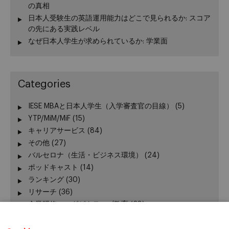
の真相
日本人受験生の英語運用能力はどこで見られるか: スコア
の先にある実践レベル
なぜ日本人学生が求められているか: 学業面
Categories
IESE MBAと日本人学生（入学審査官の目線）
(5)
YTP/MiM/MiF
(15)
キャリアサービス
(84)
その他
(27)
バルセロナ（生活・ビジネス環境）
(24)
ポッドキャスト
(14)
ランキング
(30)
リサーチ
(36)
企業研修・エグゼクティブ教育
(28)
出版
(3)