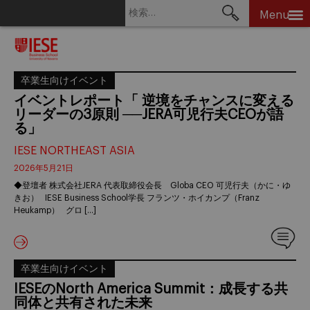
検
Menu
索:
Skip
to
content
卒業生向けイベント
イベントレポート「 逆境をチャンスに変える
リーダーの3原則 ──JERA可児行夫CEOが語
る」
IESE NORTHEAST ASIA
2026年5月21日
◆登壇者 株式会社JERA 代表取締役会長 Globa CEO 可児行夫（かに・ゆ
きお） IESE Business School学長 フランツ・ホイカンプ（Franz
Heukamp） グロ […]
卒業生向けイベント
IESEのNorth America Summit：成長する共
同体と共有された未来