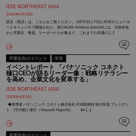
IESE NORTHEAST ASIA
2026年4月19日
原文（英語）は、こちらをご覧ください。 4月10日と11日にIESEのニューヨ
ークキャンパスで開催された、初のNorth America Summitには、大陸各地
から卒業生、教員、リーダーたちが集まり、これまでの共通の […]
卒業生向けイベント
学長
イベントレポート 「パナソニック コネクト
樋口CEOが語るリーダー像：戦略リテラシー
を高め、企業文化を変革する」
IESE NORTHEAST ASIA
2025年4月11日
◆登壇者 パナソニック コネクト株式会社 代表取締役 執行役員 プレジデン
ト・CEO樋口 泰行（Yasuyuki Higuchi) &n […]
卒業生向けイベント