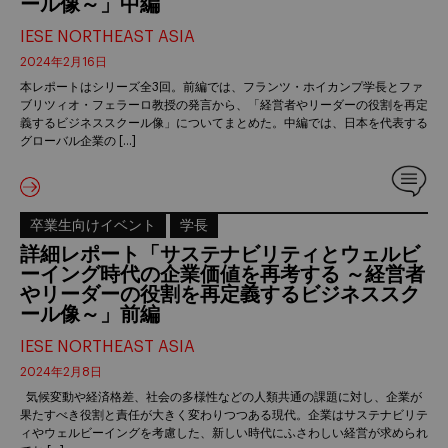
ール像～」中編
IESE NORTHEAST ASIA
2024年2月16日
本レポートはシリーズ全3回。前編では、フランツ・ホイカンプ学長とファ
ブリツィオ・フェラーロ教授の発言から、「経営者やリーダーの役割を再定
義するビジネススクール像」についてまとめた。中編では、日本を代表する
グローバル企業の […]
卒業生向けイベント
学長
詳細レポート「サステナビリティとウェルビ
ーイング時代の企業価値を再考する ～経営者
やリーダーの役割を再定義するビジネススク
ール像～」前編
IESE NORTHEAST ASIA
2024年2月8日
気候変動や経済格差、社会の多様性などの人類共通の課題に対し、企業が
果たすべき役割と責任が大きく変わりつつある現代。企業はサステナビリテ
ィやウェルビーイングを考慮した、新しい時代にふさわしい経営が求められ