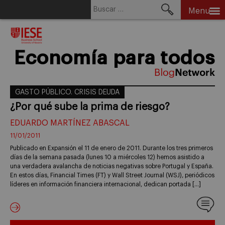
Buscar:
Menu
Skip
to
content
Economía para todos
GASTO PÚBLICO. CRISIS DEUDA
¿Por qué sube la prima de riesgo?
EDUARDO MARTÍNEZ ABASCAL
11/01/2011
Publicado en Expansión el 11 de enero de 2011. Durante los tres primeros
días de la semana pasada (lunes 10 a miércoles 12) hemos asistido a
una verdadera avalancha de noticias negativas sobre Portugal y España.
En estos días, Financial Times (FT) y Wall Street Journal (WSJ), periódicos
líderes en información financiera internacional, dedican portada […]