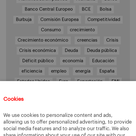
Banco Central Europeo
BCE
Bolsa
Burbuja
Comisión Europea
Competitividad
Consumo
crecimiento
Crecimiento económico
creencias
Crisis
Crisis económica
Deuda
Deuda pública
Déficit público
economía
Educación
eficiencia
empleo
energía
España
Estados Unidos
Euro
Exportación
FMI
Gasto público
Gasto y déficit públicos
Cookies
Grecia
impuestos
Inflación
Inversión
Italia
Mercados
paro
PIB
We use cookies to personalize content and ads,
allowing us to offer personalized advertising, to provide
Prima de riesgo
Reino Unido
Syriza
social media features and to analyze our traffic. We also
Transparencia
UE
Unión Europea
share information about your use of our site with our