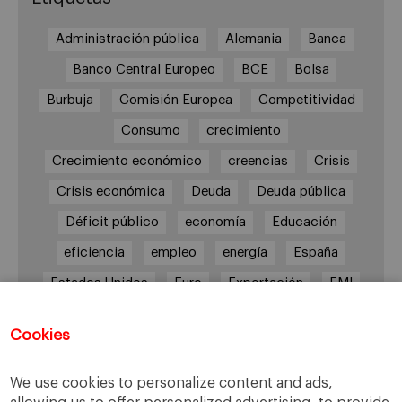
Administración pública
Alemania
Banca
Banco Central Europeo
BCE
Bolsa
Burbuja
Comisión Europea
Competitividad
Consumo
crecimiento
Crecimiento económico
creencias
Crisis
Crisis económica
Deuda
Deuda pública
Déficit público
economía
Educación
eficiencia
empleo
energía
España
Estados Unidos
Euro
Exportación
FMI
Gasto público
Gasto y déficit públicos
Cookies
Grecia
impuestos
Inflación
Inversión
Italia
Mercados
paro
PIB
We use cookies to personalize content and ads,