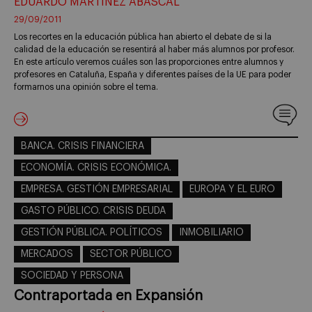
EDUARDO MARTÍNEZ ABASCAL
29/09/2011
Los recortes en la educación pública han abierto el debate de si la
calidad de la educación se resentirá al haber más alumnos por profesor.
En este artículo veremos cuáles son las proporciones entre alumnos y
profesores en Cataluña, España y diferentes países de la UE para poder
formarnos una opinión sobre el tema.
BANCA. CRISIS FINANCIERA
ECONOMÍA. CRISIS ECONÓMICA.
EMPRESA. GESTIÓN EMPRESARIAL
EUROPA Y EL EURO
GASTO PÚBLICO. CRISIS DEUDA
GESTIÓN PÚBLICA. POLÍTICOS
INMOBILIARIO
MERCADOS
SECTOR PÚBLICO
SOCIEDAD Y PERSONA
Contraportada en Expansión