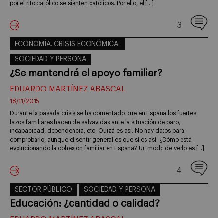
por el rito católico se sienten católicos. Por ello, el […]
3
ECONOMÍA. CRISIS ECONÓMICA.
SOCIEDAD Y PERSONA
¿Se mantendrá el apoyo familiar?
EDUARDO MARTÍNEZ ABASCAL
18/11/2015
Durante la pasada crisis se ha comentado que en España los fuertes
lazos familiares hacen de salvavidas ante la situación de paro,
incapacidad, dependencia, etc. Quizá es así. No hay datos para
comprobarlo, aunque el sentir general es que sí es así. ¿Cómo está
evolucionando la cohesión familiar en España? Un modo de verlo es […]
4
SECTOR PÚBLICO
SOCIEDAD Y PERSONA
Educación: ¿cantidad o calidad?