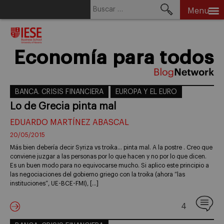
Buscar:
Menu
Skip
to
content
Economía para todos
BANCA. CRISIS FINANCIERA
EUROPA Y EL EURO
Lo de Grecia pinta mal
EDUARDO MARTÍNEZ ABASCAL
20/05/2015
Más bien debería decir Syriza vs troika… pinta mal. A la postre . Creo que
conviene juzgar a las personas por lo que hacen y no por lo que dicen.
Es un buen modo para no equivocarse mucho. Si aplico este principio a
las negociaciones del gobierno griego con la troika (ahora “las
instituciones”, UE-BCE-FMI), […]
4