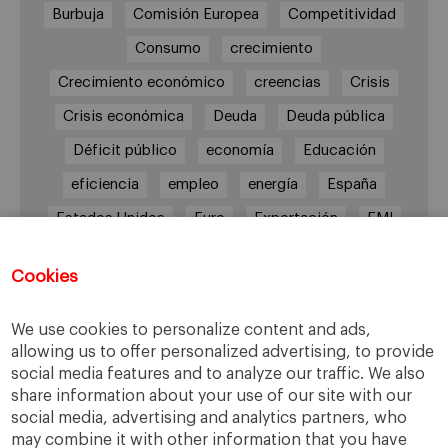
Burbuja
Comisión Europea
Competitividad
Consumo
crecimiento
Crecimiento económico
creencias
Crisis
Crisis económica
Deuda
Deuda pública
Déficit público
economía
Educación
eficiencia
empleo
energía
España
Estados Unidos
Euro
Exportación
FMI
Gasto público
Gasto y déficit públicos
Cookies
Grecia
impuestos
Inflación
Inversión
Italia
Mercados
paro
PIB
We use cookies to personalize content and ads,
allowing us to offer personalized advertising, to provide
Prima de riesgo
Reino Unido
Syriza
social media features and to analyze our traffic. We also
Transparencia
UE
Unión Europea
share information about your use of our site with our
social media, advertising and analytics partners, who
Zona Euro
may combine it with other information that you have