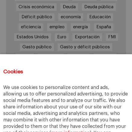
Crisis económica
Deuda
Deuda pública
Déficit público
economía
Educación
eficiencia
empleo
energía
España
Estados Unidos
Euro
Exportación
FMI
Gasto público
Gasto y déficit públicos
Grecia
impuestos
Inflación
Inversión
Italia
Mercados
paro
PIB
Cookies
Prima de riesgo
Reino Unido
Syriza
Transparencia
UE
Unión Europea
We use cookies to personalize content and ads,
allowing us to offer personalized advertising, to provide
Zona Euro
social media features and to analyze our traffic. We also
share information about your use of our site with our
social media, advertising and analytics partners, who
may combine it with other information that you have
Tweets por @EMAbascal
provided to them or that they have collected from your