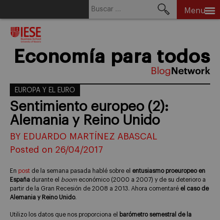
Buscar:
Menu
Skip
to
content
Economía para todos
EUROPA Y EL EURO
Sentimiento europeo (2):
Alemania y Reino Unido
BY EDUARDO MARTÍNEZ ABASCAL
Posted on 26/04/2017
En
post
de la semana pasada hablé sobre el
entusiasmo proeuropeo en
España
durante el
boom
económico (2000 a 2007) y de su deterioro a
partir de la Gran Recesión de 2008 a 2013. Ahora comentaré
el caso de
Alemania y Reino Unido
.
Utilizo los datos que nos proporciona el
barómetro semestral de la