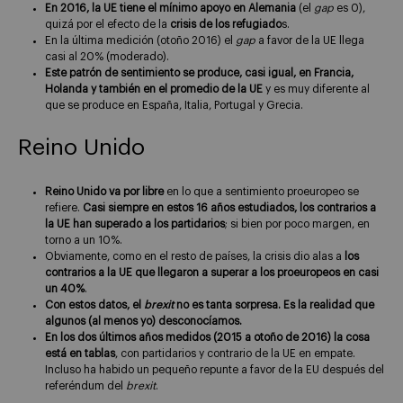
En 2016, la UE tiene el mínimo apoyo en Alemania
(el
gap
es 0),
quizá por el efecto de la
crisis de los refugiado
s.
En la última medición (otoño 2016) el
gap
a favor de la UE llega
casi al 20% (moderado).
Este patrón de sentimiento se produce, casi igual, en Francia,
Holanda y también en el promedio de la UE
y es muy diferente al
que se produce en España, Italia, Portugal y Grecia.
Reino Unido
Reino Unido va por libre
en lo que a sentimiento proeuropeo se
refiere.
Casi siempre en estos 16 años estudiados, los contrarios a
la UE han superado a los partidarios
; si bien por poco margen, en
torno a un 10%.
Obviamente, como en el resto de países, la crisis dio alas a
los
contrarios a la UE que llegaron a superar a los proeuropeos en casi
un 40%
.
Con estos datos, el
brexit
no es tanta sorpresa. Es la realidad que
algunos (al menos yo) desconocíamos.
En los dos últimos años medidos (2015 a otoño de 2016) la cosa
está en tablas
, con partidarios y contrario de la UE en empate.
Incluso ha habido un pequeño repunte a favor de la EU después del
referéndum del
brexit
.