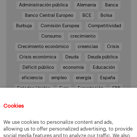
Administración pública
Alemania
Banca
Banco Central Europeo
BCE
Bolsa
Burbuja
Comisión Europea
Competitividad
Consumo
crecimiento
Crecimiento económico
creencias
Crisis
Crisis económica
Deuda
Deuda pública
Déficit público
economía
Educación
eficiencia
empleo
energía
España
Estados Unidos
Euro
Exportación
FMI
Gasto público
Gasto y déficit públicos
Cookies
Grecia
impuestos
Inflación
Inversión
Italia
Mercados
paro
PIB
We use cookies to personalize content and ads,
allowing us to offer personalized advertising, to provide
Prima de riesgo
Reino Unido
Syriza
social media features and to analyze our traffic. We also