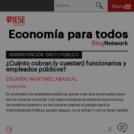
Buscar:
Menu
Skip
to
content
Economía para todos
ADMINISTRACIÓN. GASTO PÚBLICO
¿Cuánto cobran (y cuestan) funcionarios y
empleados públicos?
EDUARDO MARTÍNEZ ABASCAL
12/06/2014
En promedio los empleados públicos ganan más que los privados (que
son la inmensa mayoría). Con estos números se entiende que muchos
de nuestros jóvenes y no tan jóvenes aspiren a trabajar para la
Administración Pública: puesto seguro, no te echan y con un buen sueldo
…
5