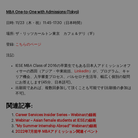
MBA One-to-One with Admissions (Tokyo)
日時: 11/23（木・祝）11:45-17:30（日本時間）
場所: ザ・リッツカールトン東京 カフェ＆デリ（1F）
登録:
こちらのページ
注記:
IESE MBA Class of 2016の卒業生でもある日本人アドミッションオフ
ィサーの西田（アジア・中東統括、
LinkedIn
）が、プログラム、キャ
リア機会、入学審査プロセス、バルセロナ生活等、幅広く個別の疑問
にお答えします(45分、日本語可)。
出願前であれば、複数回参加して頂くことも可能です(出願後の参加は
不可)。
関連記事:
Career Services Insider Series – Webinarの録画
Webinar – Asian female students at IESEの録画
“My Summer Internship Abroad” Webinarの録画
2022年7月前半 MBAアドミッション関連イベント