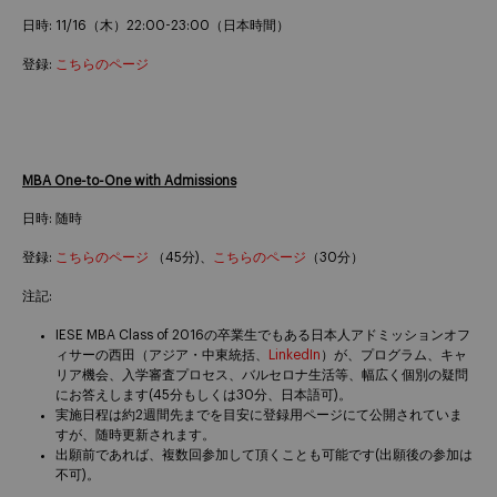
日時: 11/16（木）22:00-23:00（日本時間）
登録:
こちらのページ
MBA One-to-One with Admissions
日時: 随時
登録:
こちらのページ
（45分)、
こちらのページ
（30分）
注記:
IESE MBA Class of 2016の卒業生でもある日本人アドミッションオフ
ィサーの西田（アジア・中東統括、
LinkedIn
）が、プログラム、キャ
リア機会、入学審査プロセス、バルセロナ生活等、幅広く個別の疑問
にお答えします(45分もしくは30分、日本語可)。
実施日程は約2週間先までを目安に登録用ページにて公開されていま
すが、随時更新されます。
出願前であれば、複数回参加して頂くことも可能です(出願後の参加は
不可)。