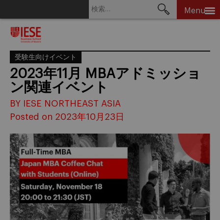
検
Menu
索:
Skip
to
content
受験生向けイベント
2023年11月 MBAアドミッショ
ン関連イベント
BY IESE NORTHEAST ASIA
Posted on 2023年10月23日