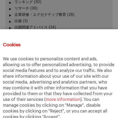
ランキング
(30)
リサーチ
(36)
企業研修・エグゼクティブ教育
(28)
出版
(3)
出願関連アドバイス
(34)
加賀谷が語る − エグゼクティブ教育 最前線
(3)
卒業生の活躍
(51)
Cookies
卒業生向けイベント
(45)
受験生向けイベント
(111)
We use cookies to personalize content and ads,
在校生の活躍
(42)
allowing us to offer personalized advertising, to provide
報道発表、レポート
(24)
social media features and to analyze our traffic. We also
学長
(24)
share information about your use of our site with our
授業
(130)
social media, advertising and analytics partners, who
新型コロナウィルス
(22)
may combine it with other information that you have
課外活動
(140)
provided to them or that they have collected from your
use of their services (
more information
). You can
manage cookies by clicking on "Manage", disable
cookies by clicking on "Reject", or you can accept all
cookies by clicking “Accept”.