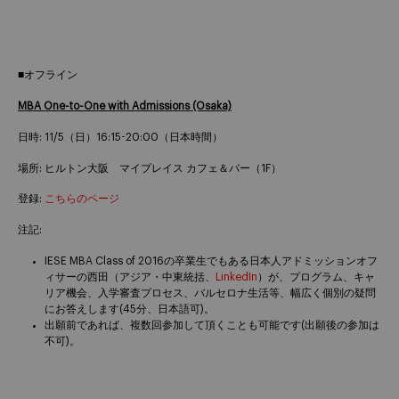
■オフライン
MBA One-to-One with Admissions (Osaka)
日時: 11/5（日）16:15-20:00（日本時間）
場所: ヒルトン大阪 マイプレイス カフェ＆バー（1F）
登録:
こちらのページ
注記:
IESE MBA Class of 2016の卒業生でもある日本人アドミッションオフ
ィサーの西田（アジア・中東統括、
LinkedIn
）が、プログラム、キャ
リア機会、入学審査プロセス、バルセロナ生活等、幅広く個別の疑問
にお答えします(45分、日本語可)。
出願前であれば、複数回参加して頂くことも可能です(出願後の参加は
不可)。