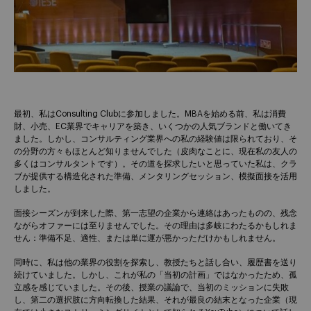
最初、私はConsulting Clubに参加しました。MBAを始める前、私は消費
財、小売、EC業界でキャリアを築き、いくつかの人気ブランドと働いてき
ました。しかし、コンサルティング業界への私の経験値は限られており、そ
の分野の方々もほとんど知りませんでした（皮肉なことに、現在私の友人の
多くはコンサルタントです）。その道を探求したいと思っていた私は、クラ
ブが提供する構造化された準備、メンタリングセッション、模擬面接を活用
しました。
面接シーズンが到来した際、第一志望の企業から連絡はあったものの、残念
ながらオファーには至りませんでした。その理由は多岐にわたるかもしれま
せん：準備不足、適性、または単に運が悪かっただけかもしれません。
同時に、私は他の業界の役割を探索し、教授たちと話し合い、履歴書を送り
続けていました。しかし、これが私の「当初の計画」ではなかったため、孤
立感を感じていました。その後、授業の議論で、当初のミッションに失敗
し、第二の選択肢に方向転換した結果、それが最良の結末となった企業（現