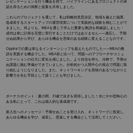
レゼンテーションを行う機会を得て、パイプラインにあるプロジェクトの承
認を得るための洞察と提案を共有しました。
これらのプロジェクトを通じて、私は戦略的意思決定、地域を越えた協業、
急成長するスタートアップの運営現実について実践的な経験を積むことがで
きました。何よりも、MBAを通じて学んだ重要な教訓を再確認しました：
成功は単に計画を完璧に実行することだけではありません——適応し、予期
せぬ結果から学び、あらゆる機会を意味のある経験に変えることなのです。
Opptraでの夏は単なるインターンシップを超えたものでした——MBAの教
訓を実践する機会でした。MBA前と比べて、問題へのアプローチやコミュ
ニケーションの仕方に変化を感じました。より自信を持ち、冷静で、予期せ
ぬ課題に挑む準備ができていました。分析的かつ人間中心の視点で問題に取
り組むようになりました。また、ネットワーキングを意味のあるつながりと
影響力を生む手段として扱うことも学びました。
ボーナスポイント：夏の間、31歳で泳ぎを習得しました！水にやや恐怖心の
ある私にとって、これは個人的な達成感です。
新入生へのメッセージ：予期せぬことを受け入れ、ネットワークに投資し、
あらゆる機会を学び、成長し、恩返しする機会として活用してください。