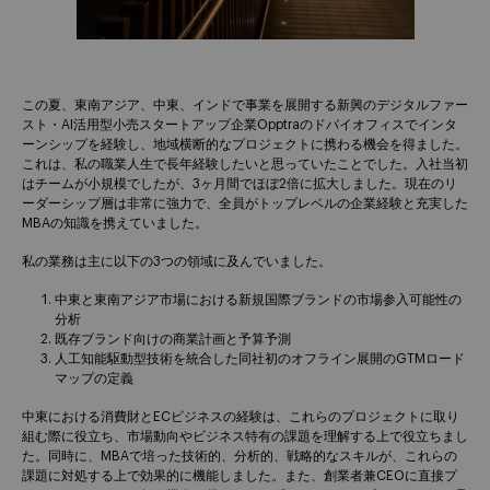
この夏、東南アジア、中東、インドで事業を展開する新興のデジタルファー
スト・AI活用型小売スタートアップ企業Opptraのドバイオフィスでインタ
ーンシップを経験し、地域横断的なプロジェクトに携わる機会を得ました。
これは、私の職業人生で長年経験したいと思っていたことでした。入社当初
はチームが小規模でしたが、3ヶ月間でほぼ2倍に拡大しました。現在のリ
ーダーシップ層は非常に強力で、全員がトップレベルの企業経験と充実した
MBAの知識を携えていました。
私の業務は主に以下の3つの領域に及んでいました。
中東と東南アジア市場における新規国際ブランドの市場参入可能性の
分析
既存ブランド向けの商業計画と予算予測
人工知能駆動型技術を統合した同社初のオフライン展開のGTMロード
マップの定義
中東における消費財とECビジネスの経験は、これらのプロジェクトに取り
組む際に役立ち、市場動向やビジネス特有の課題を理解する上で役立ちまし
た。同時に、MBAで培った技術的、分析的、戦略的なスキルが、これらの
課題に対処する上で効果的に機能しました。また、創業者兼CEOに直接プ