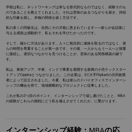
学校は私に、ネットワーキングは単なる形式的なものではなく、経験そのも
のであることを教えてくれました。それは意味のあるつながりを築き、持続
的な印象を残し、本物の関係を築く方法です。
私の多くの同級生は、自然にその才能に恵まれています——彼らが会話後に
与える感覚は感動的で、私もそれを学びたかったのです。
そして、確かに方法があります。人々に無目的に連絡を取るのではなく、彼
らの時間を尊重することが第一歩です。その後、一人からもう一人へと慎重
に接続し、適切なつながりを見つけることが、意味のある関係構築の鍵で
す。
私は、東南アジア、中東、インドで事業を展開する新興の小売テックスター
トアップOpptraとつながりました。この企業は、EC大手Flipkartの共同創業
者によって設立されました。今夏、私は彼らのドバイオフィスでインターン
シップの機会を得て、地域横断的なプロジェクトに従事しました。
これが私の3つ目のポイント、インターンシップで成し遂げたことと、MBA
の経験がこれらの挑戦にどう私を備えさせてくれたか、に繋がります。
インターンシップ経験：MBAの応