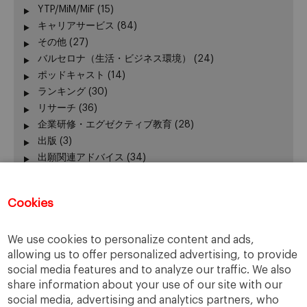
YTP/MiM/MiF
(15)
キャリアサービス
(84)
その他
(27)
バルセロナ（生活・ビジネス環境）
(24)
ポッドキャスト
(14)
ランキング
(30)
リサーチ
(36)
企業研修・エグゼクティブ教育
(28)
出版
(3)
出願関連アドバイス
(34)
加賀谷が語る − エグゼクティブ教育 最前線
(3)
卒業生の活躍
(51)
Cookies
卒業生向けイベント
(45)
受験生向けイベント
(111)
We use cookies to personalize content and ads,
在校生の活躍
(42)
allowing us to offer personalized advertising, to provide
報道発表、レポート
(24)
social media features and to analyze our traffic. We also
学長
(24)
share information about your use of our site with our
授業
(130)
social media, advertising and analytics partners, who
新型コロナウィルス
(22)