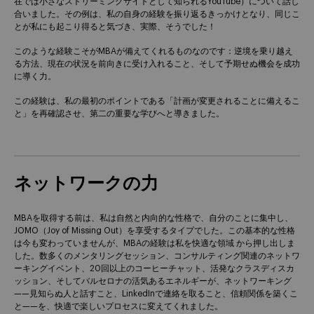
在では小さなストリーミングサイトとして知られるYouTube）について話し
合いました。その例は、私の自身の経験を振り返るきっかけとなり、同じこ
とが私にも起こり得ると気づき、実際、そうでした！
このような経験こそがMBAが備えてくれるものなのです：逆境を乗り越え
る方法、現在の状況を前向きに受け入れること、そして予期せぬ機会を成功
に導く力。
この経験は、私の最初のポイントである「計画が変更されることに備えるこ
と」を再確認させ、第二の重要な学びへと導きました。
ネットワークの力
MBAを取得する前は、私は自然と内向的な性格で、自分のことに集中し、
JOMO（Joy of Missing Out）を享受するタイプでした。この基本的な性格
は今も変わっていませんが、MBAの経験は私を快適な領域 から押し出しま
した。数多くのメンタリングセッション、コンサルティング関連のネットワ
ーキングイベント、20回以上のコーヒーチャット、活発なクラスディスカ
ッション、そしてバルセロナの活気あるエネルギーが、ネットワーキング
——見知らぬ人と話すこと、LinkedInで連絡を取ること、信頼関係を築くこ
と——を、快適で楽しいプロセスに変えてくれました。