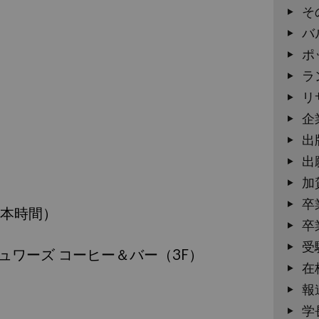
そ
バ
ポ
ラ
リ
企
出
出
加
卒
0（日本時間）
卒
受
ュワーズ コーヒー＆バー（3F）
在
報
学