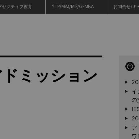
グゼクティブ教育
YTP/MiM/MiF/GEMBA
お問合せ/キ
Aアドミッション
2
イ
の
I
2
ア
ワ