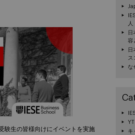
Ja
I
人
日
容
日
ス
な
Ca
I
YT
記の通り、受験生の皆様向けにイベントを実施
キ