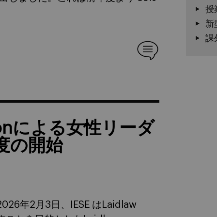
授
新
課
dationによる女性リーダ
度の開始
2月3日、IESE はLaidlaw