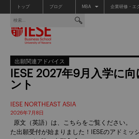
トップ
ブログ
MBA
企業研修・エ
Skip
検
to
索:
content
出願関連アドバイス
IESE 2027年9月入学
ント
IESE NORTHEAST ASIA
2026年7月8日
原文（英語）は、こちらをご覧ください。 IES
た出願受付が始まりました！IESEのアドミ