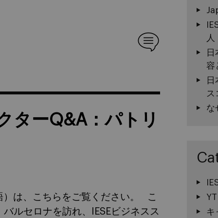
Ja
I
人
日
容
日
ス
な
クターQ&A：パトリ
Ca
I
（英語）は、こちらをご覧ください。 こ
YT
バルセロナを訪れ、IESEビジネスス
キ