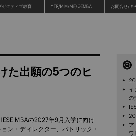
グゼクティブ教育
YTP/MiM/MiF/GEMBA
お問合せ/キ
に向けた出願の5つのヒ
2
イ
の
I
2
E MBAの2027年9月入学に向け
ア
ッション・ディレクター、パトリック・
ワ