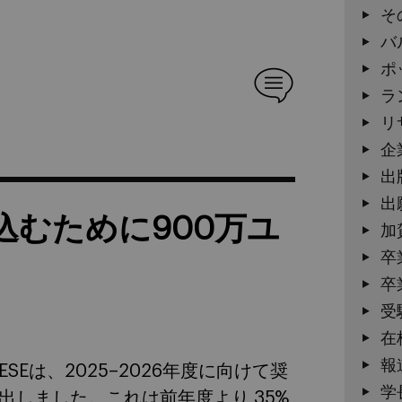
そ
バ
ポ
ラ
リ
企
出
出
込むために900万ユ
加
卒
卒
受
在
報
Eは、2025–2026年度に向けて奨
学
出しました。これは前年度より 35%