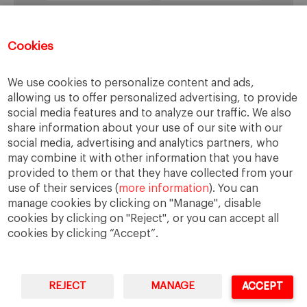
Incentivos
Incertidumbre
Indicadores
integración
Investigación
Cookies
Longevidad empresarial
Low-cost
We use cookies to personalize content and ads,
Management
marketing
Medidas
allowing us to offer personalized advertising, to provide
Mercados
misión
Motivación
social media features and to analyze our traffic. We also
share information about your use of our site with our
Permanencia
Peter Drucker
previsiones
social media, advertising and analytics partners, who
Principios
rentabilidades
Rigor
Ryanair
may combine it with other information that you have
provided to them or that they have collected from your
Toma de decisiones
Valores
use of their services (
more information
). You can
visión de conjunto
visión social
manage cookies by clicking on "Manage", disable
cookies by clicking on "Reject", or you can accept all
cookies by clicking “Accept”.
Utilizamos cookies para asegurar que damos la mejor
experiencia al usuario en nuestro sitio web. Si continúa
utilizando este sitio asumiremos que está de acuerdo.
REJECT
MANAGE
ACCEPT
IESE Business School
University of Navarra
Estoy de acuerdo