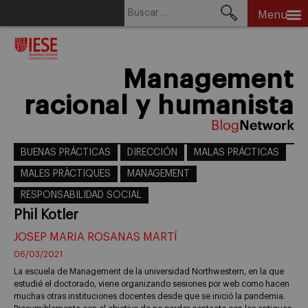
Buscar:
Menu
Skip
to
content
Management
racional y humanista
BUENAS PRÁCTICAS
DIRECCIÓN
MALAS PRÁCTICAS
MALES PRÀCTIQUES
MANAGEMENT
RESPONSABILIDAD SOCIAL
Phil Kotler
JOSEP MARIA ROSANAS MARTÍ
06/03/2021
La escuela de Management de la universidad Northwestern, en la que
estudié el doctorado, viene organizando sesiones por web como hacen
muchas otras instituciones docentes desde que se inició la pandemia.