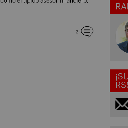
 como el típico asesor financiero,
RA
2
¡S
RS