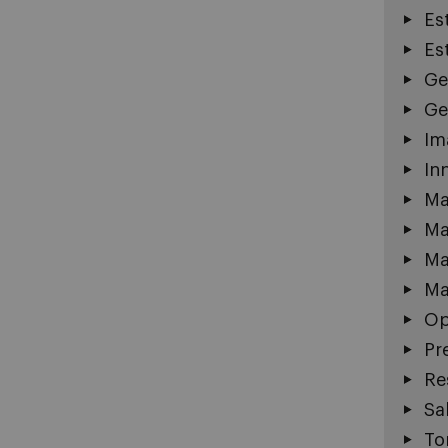
Es
Es
Ge
Ge
Im
In
Ma
Ma
Ma
Ma
Op
Pr
Re
Sa
To