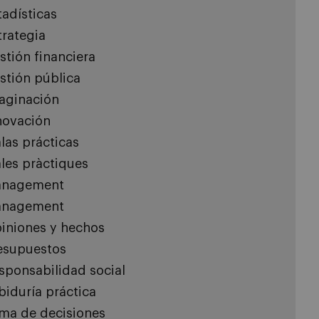
tadísticas
trategia
stión financiera
stión pública
aginación
novación
las prácticas
les pràctiques
nagement
nagement
iniones y hechos
esupuestos
sponsabilidad social
biduría práctica
ma de decisiones