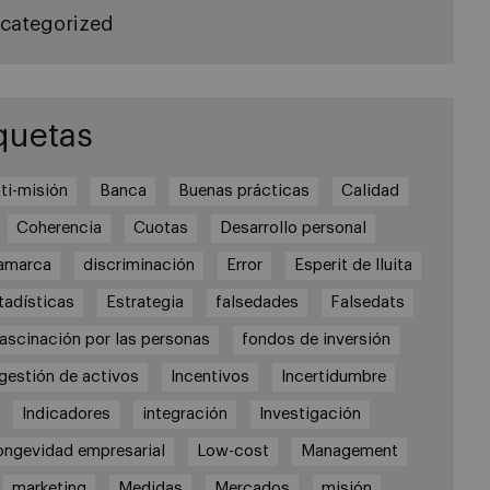
categorized
quetas
ti-misión
Banca
Buenas prácticas
Calidad
Coherencia
Cuotas
Desarrollo personal
amarca
discriminación
Error
Esperit de lluita
tadísticas
Estrategia
falsedades
Falsedats
fascinación por las personas
fondos de inversión
gestión de activos
Incentivos
Incertidumbre
Indicadores
integración
Investigación
ongevidad empresarial
Low-cost
Management
marketing
Medidas
Mercados
misión