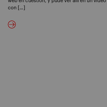
web en cuestión, y pude ver allí en un video
con […]