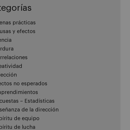
tegorías
enas prácticas
usas y efectos
encia
rdura
rrelaciones
eatividad
rección
ectos no esperados
prendimientos
cuestas – Estadísticas
señanza de la dirección
píritu de equipo
píritu de lucha