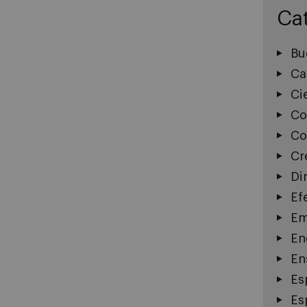
Ca
Bu
Ca
Ci
Co
Co
Cr
Di
Ef
Em
En
En
Es
Es