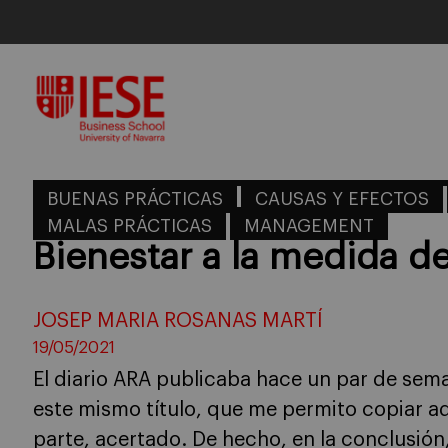
Skip
to
content
BUENAS PRÁCTICAS
CAUSAS Y EFECTOS
MALAS PRÁCTICAS
MANAGEMENT
Bienestar a la medida del
JOSEP MARIA ROSANAS MARTÍ
19/05/2021
El diario ARA publicaba hace un par de sema
este mismo título, que me permito copiar aqu
parte, acertado. De hecho, en la conclusión,