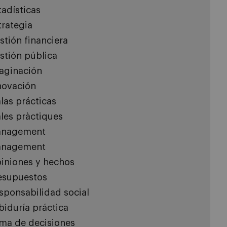
tadísticas
trategia
stión financiera
stión pública
aginación
novación
las prácticas
les pràctiques
nagement
nagement
iniones y hechos
esupuestos
sponsabilidad social
biduría práctica
ma de decisiones