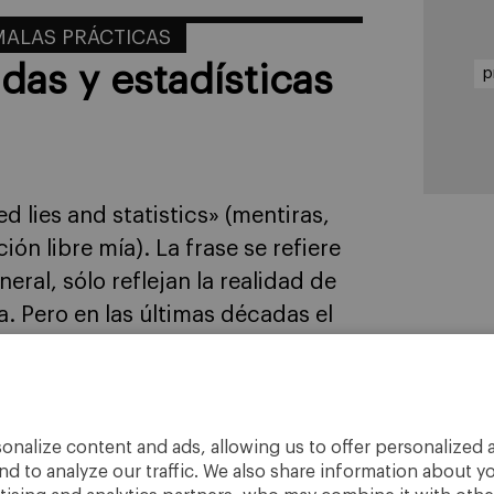
MALAS PRÁCTICAS
das y estadísticas
p
d lies and statistics» (mentiras,
ón libre mía). La frase se refiere
eral, sólo reflejan la realidad de
. Pero en las últimas décadas el
5
onalize content and ads, allowing us to offer personalized a
nd to analyze our traffic. We also share information about yo