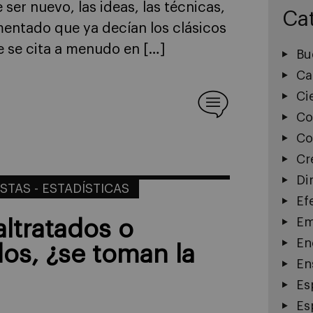
ser nuevo, las ideas, las técnicas,
Ca
entado que ya decían los clásicos
e se cita a menudo en […]
Bu
Ca
Ci
Co
Co
Cr
Di
TAS - ESTADÍSTICAS
Ef
Em
ltratados o
En
os, ¿se toman la
En
Es
Es