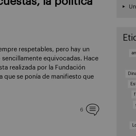
uestas, la política
Un
Eti
iempre respetables, pero hay un
an
» sencillamente equivocadas. Hace
esta realizada por la Fundación
Din
la que se ponía de manifiesto que
Es
6
L