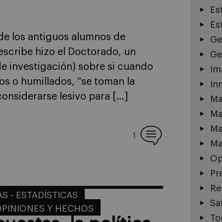
Es
Es
, de los antiguos alumnos de
Ge
escribe hizo el Doctorado, un
Ge
de investigación) sobre si cuando
Im
s o humillados, “se toman la
In
onsiderarse lesivo para […]
Ma
Ma
Ma
1
Ma
Op
Pr
Re
S - ESTADÍSTICAS
Sa
OPINIONES Y HECHOS
To