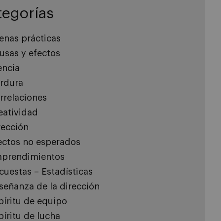
tegorías
enas prácticas
usas y efectos
encia
rdura
rrelaciones
eatividad
rección
ectos no esperados
prendimientos
cuestas – Estadísticas
señanza de la dirección
píritu de equipo
píritu de lucha