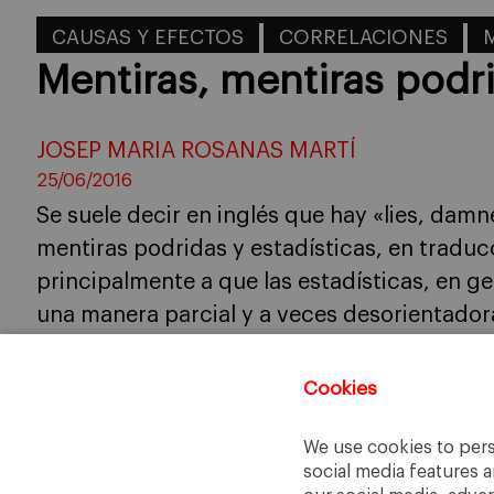
CAUSAS Y EFECTOS
CORRELACIONES
Mentiras, mentiras podri
JOSEP MARIA ROSANAS MARTÍ
25/06/2016
Se suele decir en inglés que hay «lies, damne
mentiras podridas y estadísticas, en traducci
principalmente a que las estadísticas, en gen
una manera parcial y a veces desorientadora
mal ha ido mucho más […]
Cookies
We use cookies to pers
social media features a