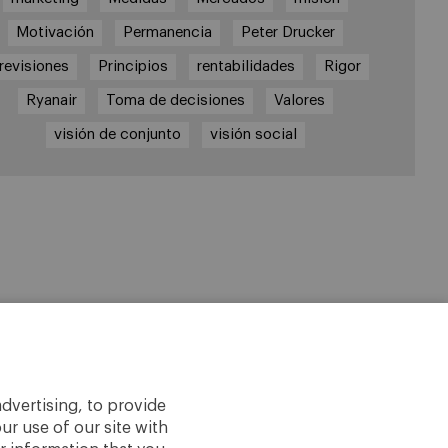
Motivación
Permanencia
Peter Drucker
revisiones
Principios
rentabilidades
Rigor
Ryanair
Toma de decisiones
Valores
visión de conjunto
visión social
dvertising, to provide
ur use of our site with