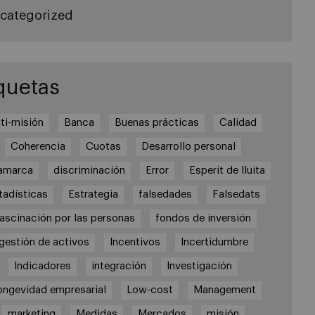
categorized
quetas
ti-misión
Banca
Buenas prácticas
Calidad
Coherencia
Cuotas
Desarrollo personal
amarca
discriminación
Error
Esperit de lluita
tadísticas
Estrategia
falsedades
Falsedats
fascinación por las personas
fondos de inversión
gestión de activos
Incentivos
Incertidumbre
Indicadores
integración
Investigación
ongevidad empresarial
Low-cost
Management
marketing
Medidas
Mercados
misión