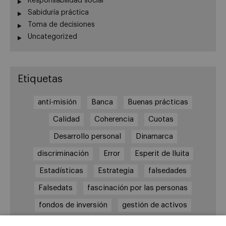
Responsabilidad social
Sabiduría práctica
Toma de decisiones
Uncategorized
Etiquetas
anti-misión
Banca
Buenas prácticas
Calidad
Coherencia
Cuotas
Desarrollo personal
Dinamarca
discriminación
Error
Esperit de lluita
Estadísticas
Estrategia
falsedades
Falsedats
fascinación por las personas
fondos de inversión
gestión de activos
Incentivos
Incertidumbre
Indicadores