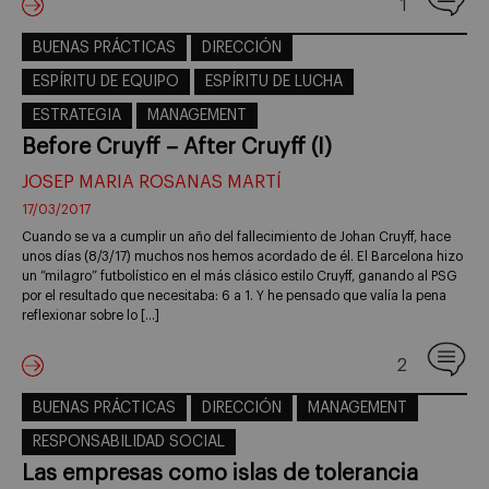
1
BUENAS PRÁCTICAS
DIRECCIÓN
ESPÍRITU DE EQUIPO
ESPÍRITU DE LUCHA
ESTRATEGIA
MANAGEMENT
Before Cruyff – After Cruyff (I)
JOSEP MARIA ROSANAS MARTÍ
17/03/2017
Cuando se va a cumplir un año del fallecimiento de Johan Cruyff, hace
unos días (8/3/17) muchos nos hemos acordado de él. El Barcelona hizo
un “milagro” futbolístico en el más clásico estilo Cruyff, ganando al PSG
por el resultado que necesitaba: 6 a 1. Y he pensado que valía la pena
reflexionar sobre lo […]
2
BUENAS PRÁCTICAS
DIRECCIÓN
MANAGEMENT
RESPONSABILIDAD SOCIAL
Las empresas como islas de tolerancia