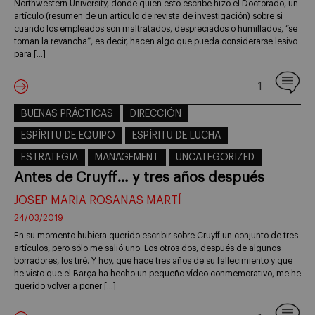
Northwestern University, donde quien esto escribe hizo el Doctorado, un
artículo (resumen de un artículo de revista de investigación) sobre si
cuando los empleados son maltratados, despreciados o humillados, “se
toman la revancha”, es decir, hacen algo que pueda considerarse lesivo
para […]
1
BUENAS PRÁCTICAS
DIRECCIÓN
ESPÍRITU DE EQUIPO
ESPÍRITU DE LUCHA
ESTRATEGIA
MANAGEMENT
UNCATEGORIZED
Antes de Cruyff… y tres años después
JOSEP MARIA ROSANAS MARTÍ
24/03/2019
En su momento hubiera querido escribir sobre Cruyff un conjunto de tres
artículos, pero sólo me salió uno. Los otros dos, después de algunos
borradores, los tiré. Y hoy, que hace tres años de su fallecimiento y que
he visto que el Barça ha hecho un pequeño vídeo conmemorativo, me he
querido volver a poner […]