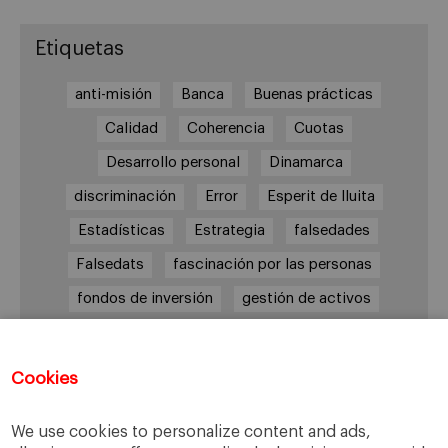
Etiquetas
anti-misión
Banca
Buenas prácticas
Calidad
Coherencia
Cuotas
Desarrollo personal
Dinamarca
discriminación
Error
Esperit de lluita
Estadísticas
Estrategia
falsedades
Falsedats
fascinación por las personas
fondos de inversión
gestión de activos
Incentivos
Incertidumbre
Indicadores
integración
Investigación
Cookies
Longevidad empresarial
Low-cost
We use cookies to personalize content and ads,
Management
marketing
Medidas