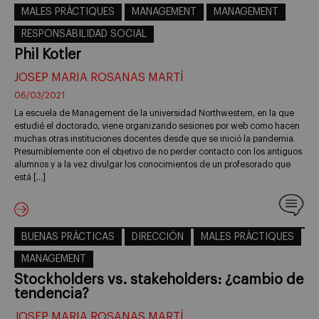
MALES PRÀCTIQUES
MANAGEMENT
MANAGEMENT
RESPONSABILIDAD SOCIAL
Phil Kotler
JOSEP MARIA ROSANAS MARTÍ
06/03/2021
La escuela de Management de la universidad Northwestern, en la que
estudié el doctorado, viene organizando sesiones por web como hacen
muchas otras instituciones docentes desde que se inició la pandemia.
Presumiblemente con el objetivo de no perder contacto con los antiguos
alumnos y a la vez divulgar los conocimientos de un profesorado que
está […]
BUENAS PRÁCTICAS
DIRECCIÓN
MALES PRÀCTIQUES
MANAGEMENT
Stockholders vs. stakeholders: ¿cambio de
tendencia?
JOSEP MARIA ROSANAS MARTÍ