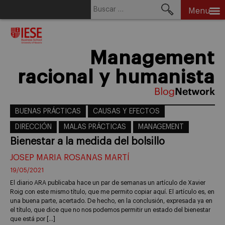
Buscar:
Menu
Skip
to
content
Management
racional y humanista
BUENAS PRÁCTICAS
CAUSAS Y EFECTOS
DIRECCIÓN
MALAS PRÁCTICAS
MANAGEMENT
Bienestar a la medida del bolsillo
JOSEP MARIA ROSANAS MARTÍ
19/05/2021
El diario ARA publicaba hace un par de semanas un artículo de Xavier
Roig con este mismo título, que me permito copiar aquí. El artículo es, en
una buena parte, acertado. De hecho, en la conclusión, expresada ya en
el título, que dice que no nos podemos permitir un estado del bienestar
que está por […]