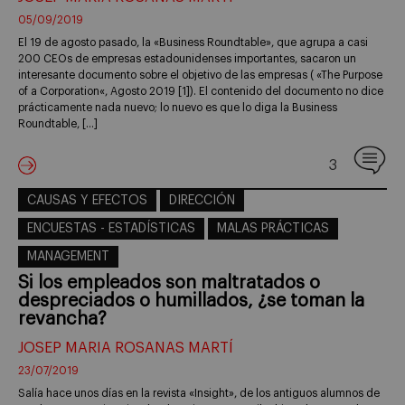
05/09/2019
El 19 de agosto pasado, la «Business Roundtable», que agrupa a casi
200 CEOs de empresas estadounidenses importantes, sacaron un
interesante documento sobre el objetivo de las empresas ( «The Purpose
of a Corporation«, Agosto 2019 [1]). El contenido del documento no dice
prácticamente nada nuevo; lo nuevo es que lo diga la Business
Roundtable, […]
3
CAUSAS Y EFECTOS
DIRECCIÓN
ENCUESTAS - ESTADÍSTICAS
MALAS PRÁCTICAS
MANAGEMENT
Si los empleados son maltratados o
despreciados o humillados, ¿se toman la
revancha?
JOSEP MARIA ROSANAS MARTÍ
23/07/2019
Salía hace unos días en la revista «Insight», de los antiguos alumnos de