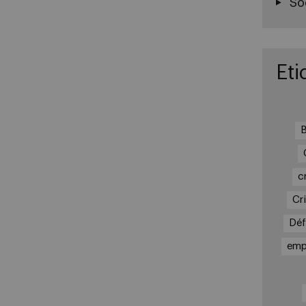
So
Eti
B
c
Cri
Déf
emp