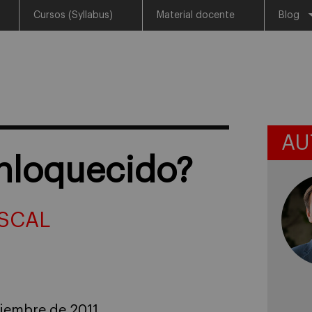
Cursos (Syllabus)
Material docente
Blog
AU
nloquecido?
SCAL
iembre de 2011.