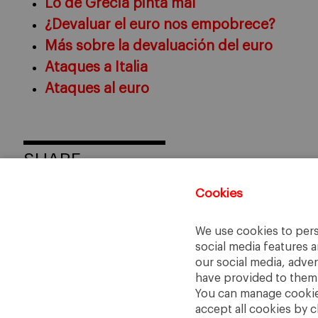
Lo de Grecia pinta mal
¿Devaluar el euro nos empobrece?
Más sobre la devaluación del euro
Ataques a Italia
Ataques al euro
SHARE
Cookies
We use cookies to pers
social media features a
our social media, adve
have provided to them o
You can manage cookies
accept all cookies by c