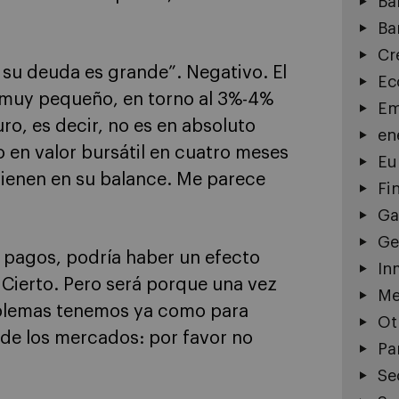
Ba
Ba
Cr
 su deuda es grande”. Negativo. El
Ec
 muy pequeño, en torno al 3%-4%
Em
uro, es decir, no es en absoluto
en
 en valor bursátil en cuatro meses
Eu
ienen en su balance. Me parece
Fi
Ga
Ge
 pagos, podría haber un efecto
In
 Cierto. Pero será porque una vez
Me
blemas tenemos ya como para
Ot
 de los mercados: por favor no
Pa
Se