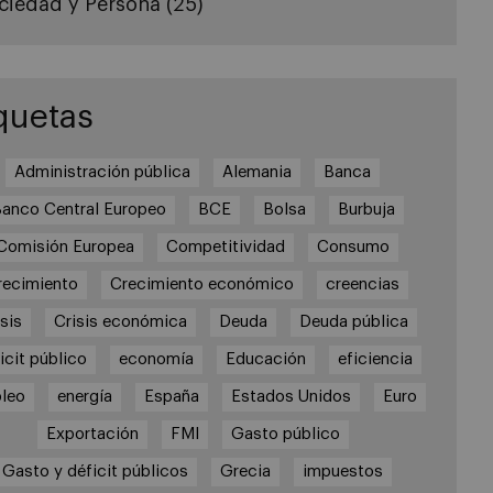
ciedad y Persona
(25)
quetas
Administración pública
Alemania
Banca
anco Central Europeo
BCE
Bolsa
Burbuja
Comisión Europea
Competitividad
Consumo
recimiento
Crecimiento económico
creencias
sis
Crisis económica
Deuda
Deuda pública
icit público
economía
Educación
eficiencia
leo
energía
España
Estados Unidos
Euro
Exportación
FMI
Gasto público
Gasto y déficit públicos
Grecia
impuestos