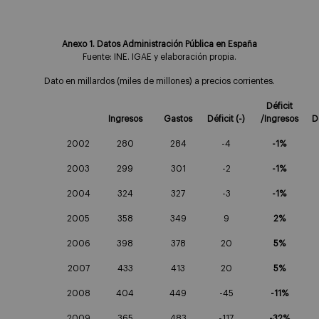
Anexo 1. Datos Administración Pública en España
Fuente: INE. IGAE y elaboración propia.
Dato en millardos (miles de millones) a precios corrientes.
Déficit
Ingresos
Gastos
Déficit (-)
/Ingresos
D
2002
280
284
-4
-1%
2003
299
301
-2
-1%
2004
324
327
-3
-1%
2005
358
349
9
2%
2006
398
378
20
5%
2007
433
413
20
5%
2008
404
449
-45
-11%
2009
365
483
-117
-32%