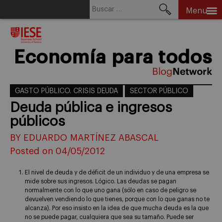
Buscar:
Menu
Skip
to
content
Economía para todos
GASTO PÚBLICO. CRISIS DEUDA
SECTOR PÚBLICO
Deuda pública e ingresos
públicos
BY EDUARDO MARTÍNEZ ABASCAL
Posted on 04/05/2012
El nivel de deuda y de déficit de un individuo y de una empresa se
mide sobre sus ingresos. Lógico. Las deudas se pagan
normalmente con lo que uno gana (sólo en caso de peligro se
devuelven vendiendo lo que tienes, porque con lo que ganas no te
alcanza). Por eso insisto en la idea de que mucha deuda es la que
no se puede pagar, cualquiera que sea su tamaño. Puede ser