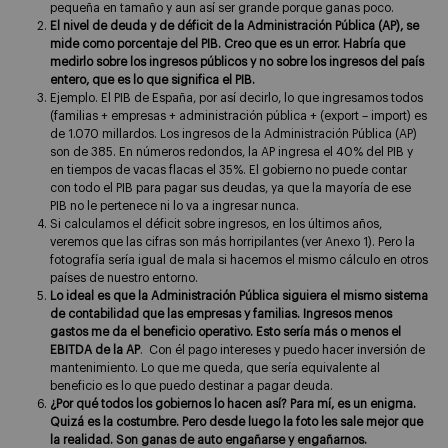
pequeña en tamaño y aun así ser grande porque ganas poco.
El nivel de deuda y de déficit de la Administración Pública (AP), se
mide como porcentaje del PIB. Creo que es un error. Habría que
medirlo sobre los ingresos públicos y no sobre los ingresos del país
entero, que es lo que significa el PIB.
Ejemplo. El PIB de España, por así decirlo, lo que ingresamos todos
(familias + empresas + administración pública + (export – import) es
de 1.070 millardos. Los ingresos de la Administración Pública (AP)
son de 385. En números redondos, la AP ingresa el 40% del PIB y
en tiempos de vacas flacas el 35%. El gobierno no puede contar
con todo el PIB para pagar sus deudas, ya que la mayoría de ese
PIB no le pertenece ni lo va a ingresar nunca.
Si calculamos el déficit sobre ingresos, en los últimos años,
veremos que las cifras son más horripilantes (ver Anexo 1). Pero la
fotografía sería igual de mala si hacemos el mismo cálculo en otros
países de nuestro entorno.
Lo ideal es que la Administración Pública siguiera el mismo sistema
de contabilidad que las empresas y familias. Ingresos menos
gastos me da el beneficio operativo. Esto sería más o menos el
EBITDA de la AP
. Con él pago intereses y puedo hacer inversión de
mantenimiento. Lo que me queda, que sería equivalente al
beneficio es lo que puedo destinar a pagar deuda.
¿Por qué todos los gobiernos lo hacen así? Para mí, es un enigma.
Quizá es la costumbre. Pero desde luego la foto les sale mejor que
la realidad. Son ganas de auto engañarse y engañarnos.