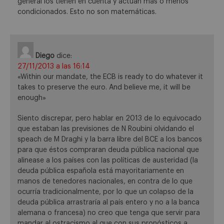
general los tienen en cuenta y actúan más o menos
condicionados. Esto no son matemáticas.
Diego
dice:
27/11/2013 a las 16:14
«Within our mandate, the ECB is ready to do whatever it
takes to preserve the euro. And believe me, it will be
enough»
Siento discrepar, pero hablar en 2013 de lo equivocado
que estaban las previsiones de N Roubini olvidando el
speach de M Draghi y la barra libre del BCE a los bancos
para que éstos compraran deuda pública nacional que
alinease a los países con las políticas de austeridad (la
deuda pública española está mayoritariamente en
manos de tenedores nacionales, en contra de lo que
ocurría tradicionalmente, por lo que un colapso de la
deuda pública arrastraría al país entero y no a la banca
alemana o francesa) no creo que tenga que servir para
mandar al ostracismo al que con sus pronósticos a