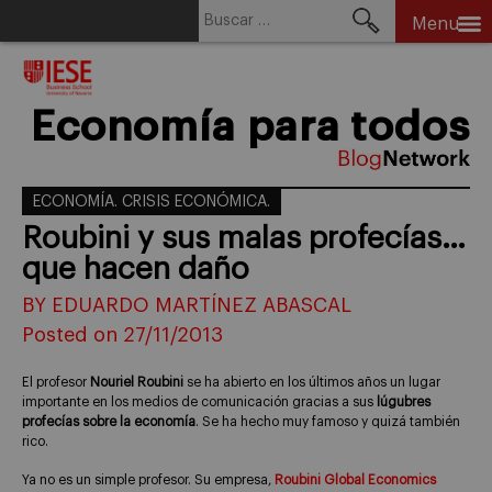
Buscar:
Menu
Skip
to
content
Economía para todos
ECONOMÍA. CRISIS ECONÓMICA.
Roubini y sus malas profecías…
que hacen daño
BY EDUARDO MARTÍNEZ ABASCAL
Posted on 27/11/2013
El profesor
Nouriel Roubini
se ha abierto en los últimos años un lugar
importante en los medios de comunicación gracias a sus
lúgubres
profecías sobre la economía
. Se ha hecho muy famoso y quizá también
rico.
Ya no es un simple profesor. Su empresa,
Roubini Global Economics