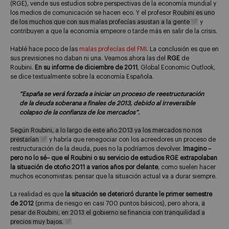
(RGE), vende sus estudios sobre perspectivas de la economía mundial y
los medios de comunicación se hacen eco. Y el profesor
Roubini es uno
de los muchos que con sus malas profecías asustan a la gente
y
contribuyen a que la economía empeore o tarde más en salir de la crisis.
Hablé hace poco de las
malas profecías del FMI
. La conclusión es que en
sus previsiones no daban ni una. Veamos ahora las del
RGE
de
Roubini.
En su informe de diciembre de 2011
, Global Economic Outlook,
se dice textualmente sobre la economía Española.
“España se verá forzada a iniciar un proceso de reestructuración
de la deuda soberana a finales de 2013, debido al irreversible
colapso de la confianza de los mercados”.
Según Roubini, a lo largo de este año 2013 ya los mercados no nos
prestarían
y habría que renegociar con los acreedores un proceso de
restructuración de la deuda, pues no la podríamos devolver.
Imagino –
pero no lo sé– que el Roubini o su servicio de estudios RGE extrapolaban
la situación de otoño 2011 a varios años por delante
, como suelen hacer
muchos economistas: pensar que la situación actual va a durar siempre.
La realidad es que
la situación se deterioró durante le primer semestre
de 2012
(prima de riesgo en casi 700 puntos básicos), pero ahora,
a
pesar de Roubini, en 2013 el gobierno se financia con tranquilidad a
precios muy bajos.