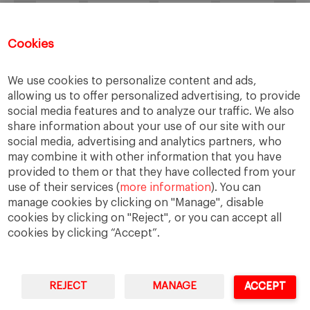
Grecia
impuestos
Inflación
Inversión
Italia
Mercados
paro
PIB
Cookies
Prima de riesgo
Reino Unido
Syriza
Transparencia
UE
Unión Europea
We use cookies to personalize content and ads,
allowing us to offer personalized advertising, to provide
Zona Euro
social media features and to analyze our traffic. We also
share information about your use of our site with our
social media, advertising and analytics partners, who
may combine it with other information that you have
Tweets por @EMAbascal
provided to them or that they have collected from your
use of their services (
more information
). You can
manage cookies by clicking on "Manage", disable
cookies by clicking on "Reject", or you can accept all
cookies by clicking “Accept”.
REJECT
MANAGE
ACCEPT
IESE Business School
University of Navarra