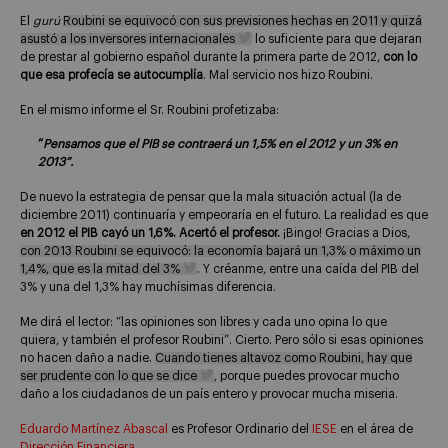
El
gurú
Roubini se equivocó con sus previsiones hechas en 2011 y quizá
asustó a los inversores internacionales
lo suficiente para que dejaran
de prestar al gobierno español durante la primera parte de 2012,
con lo
que esa profecía se autocumplía
. Mal servicio nos hizo Roubini.
En el mismo informe el Sr. Roubini profetizaba:
“
Pensamos que el PIB se contraerá un 1,5% en el 2012 y un 3% en
2013”.
De nuevo la estrategia de pensar que la mala situación actual (la de
diciembre 2011) continuaría y empeoraría en el futuro. La realidad es que
en 2012 el PIB cayó un 1,6%. Acertó el profesor.
¡Bingo! Gracias a Dios,
con 2013 Roubini se equivocó: la economía bajará un 1,3% o máximo un
1,4%, que es la mitad del 3%
. Y créanme, entre una caída del PIB del
3% y una del 1,3% hay muchísimas diferencia.
Me dirá el lector: “las opiniones son libres y cada uno opina lo que
quiera, y también el profesor Roubini”. Cierto. Pero sólo si esas opiniones
no hacen daño a nadie.
Cuando tienes altavoz como Roubini, hay que
ser prudente con lo que se dice
, porque puedes provocar mucho
daño a los ciudadanos de un país entero y provocar mucha miseria.
Eduardo Martínez Abascal
es Profesor Ordinario del
IESE
en el área de
Dirección Financiera
.