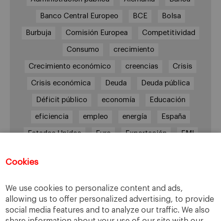
Banco Central Europeo
BCE
Bolsa
Burbuja
Comisión Europea
Competitividad
Consumo
crecimiento
Crecimiento económico
creencias
Crisis
Crisis económica
Deuda
Deuda pública
Déficit público
economía
Educación
eficiencia
empleo
energía
España
Estados Unidos
Euro
Exportación
FMI
Gasto público
Gasto y déficit públicos
Cookies
Grecia
impuestos
Inflación
Inversión
Italia
Mercados
paro
PIB
We use cookies to personalize content and ads,
allowing us to offer personalized advertising, to provide
Prima de riesgo
Reino Unido
Syriza
social media features and to analyze our traffic. We also
Transparencia
UE
Unión Europea