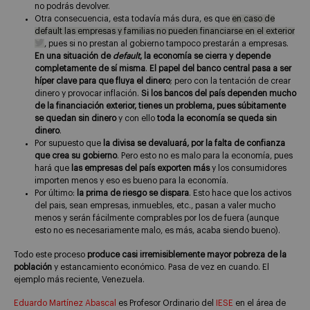
no podrás devolver.
Otra consecuencia, esta todavía más dura, es que
en caso de
default las empresas y familias no pueden financiarse en el exterior
, pues si no prestan al gobierno tampoco prestarán a empresas.
En una situación de
default
, la economía se cierra y depende
completamente de sí misma
.
El papel del banco central pasa a ser
híper clave para que fluya el dinero
; pero con la tentación de crear
dinero y provocar inflación.
Si los bancos del país dependen mucho
de la financiación exterior, tienes un problema, pues súbitamente
se quedan sin dinero
y con ello
toda la economía se queda sin
dinero
.
Por supuesto que
la divisa se devaluará, por la falta de confianza
que crea su gobierno
. Pero esto no es malo para la economía, pues
hará que
las empresas del país exporten más
y los consumidores
importen menos y eso es bueno para la economía.
Por último:
la prima de riesgo se dispara
. Esto hace que los activos
del pais, sean empresas, inmuebles, etc., pasan a valer mucho
menos y serán fácilmente comprables por los de fuera (aunque
esto no es necesariamente malo, es más, acaba siendo bueno).
Todo este proceso
produce casi irremisiblemente mayor pobreza de la
población
y estancamiento económico. Pasa de vez en cuando. El
ejemplo más reciente, Venezuela.
Eduardo Martínez Abascal
es Profesor Ordinario del
IESE
en el área de