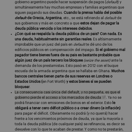
gobierno argentino puede hacer suspensión de pagos (
default
) y
simultáneamente hay muchas empresas y familias argentinas que
siguen pagando sus deudas.
Cuando la prensa habla del posible
default
de Grecia, Argentina
, etc., se está refiriendo al
default
de
sus gobiernos y más en concreto a que
estos dejan de pagar la
deuda pública vencida o los intereses debidos
.
¿Con qué se respalda la deuda pública de un pais? Con nada. Es
una deuda, habitualmente sin garantías reales
. Es altísimamente
improbable que un juez del país en
default
te dé uno de los
edificios públicos en compensación del impago.
Si el gobierno mal
pagador tiene bienes fuera de su pais es bastante probable que
algún juez de un país tercero los bloquee
(seize the asset)
ante la
demanda de los prestamistas. Esto pasó en 2012 con el buque
escuela de la armada argentina que se hallaba en Ghana.
Muchos
bancos centrales tienen parte de sus reservas en Londres o
Estados Unidos (
en Fort Worth)
y estos bienes sí se pueden
bloquear
.
La consecuencia casi única del default, y no pequeña, es que el
gobierno pierde el acceso a los mercados de deuda
. Ya no se
podrá financiar con emisiones de bonos en el exterior. Esto
le
obligará a tener cero déficit público o a crear dinero (e inflación)
para pagar el déficit. Obviamente no podrá (y no querrá) hacer
frente a los vencimientos próximos de deuda, ya que la mayoría o
toda la deuda pública (de cualquier país) se refinancia, es decir se
devuelve con lo que te acaban de prestar. Y como no te prestarán,