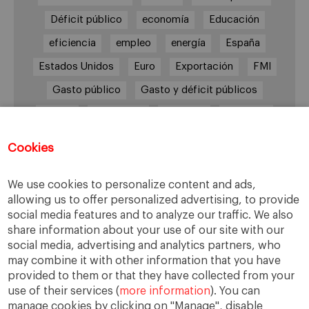
Déficit público
economía
Educación
eficiencia
empleo
energía
España
Estados Unidos
Euro
Exportación
FMI
Gasto público
Gasto y déficit públicos
Grecia
impuestos
Inflación
Inversión
Italia
Mercados
paro
PIB
Cookies
Prima de riesgo
Reino Unido
Syriza
Transparencia
UE
Unión Europea
We use cookies to personalize content and ads,
allowing us to offer personalized advertising, to provide
Zona Euro
social media features and to analyze our traffic. We also
share information about your use of our site with our
social media, advertising and analytics partners, who
may combine it with other information that you have
Tweets por @EMAbascal
provided to them or that they have collected from your
use of their services (
more information
). You can
manage cookies by clicking on "Manage", disable