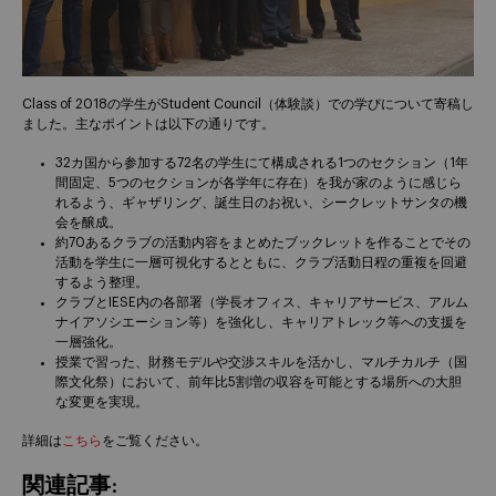
Class of 2018の学生がStudent Council（体験談）での学びについて寄稿し
ました。主なポイントは以下の通りです。
32カ国から参加する72名の学生にて構成される1つのセクション（1年
間固定、5つのセクションが各学年に存在）を我が家のように感じら
れるよう、ギャザリング、誕生日のお祝い、シークレットサンタの機
会を醸成。
約70あるクラブの活動内容をまとめたブックレットを作ることでその
活動を学生に一層可視化するとともに、クラブ活動日程の重複を回避
するよう整理。
クラブとIESE内の各部署（学長オフィス、キャリアサービス、アルム
ナイアソシエーション等）を強化し、キャリアトレック等への支援を
一層強化。
授業で習った、財務モデルや交渉スキルを活かし、マルチカルチ（国
際文化祭）において、前年比5割増の収容を可能とする場所への大胆
な変更を実現。
詳細は
こちら
をご覧ください。
関連記事: