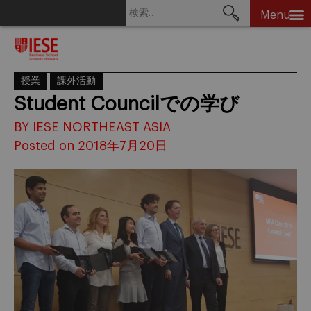
検
Menu
索:
Skip
to
content
授業
課外活動
Student Councilでの学び
BY IESE NORTHEAST ASIA
Posted on 2018年7月20日