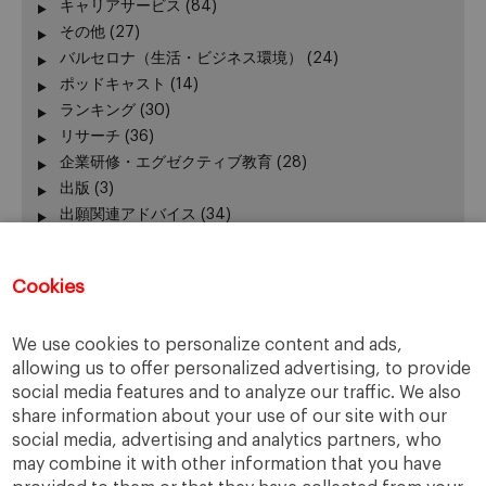
キャリアサービス
(84)
その他
(27)
バルセロナ（生活・ビジネス環境）
(24)
ポッドキャスト
(14)
ランキング
(30)
リサーチ
(36)
企業研修・エグゼクティブ教育
(28)
出版
(3)
出願関連アドバイス
(34)
加賀谷が語る − エグゼクティブ教育 最前線
(3)
卒業生の活躍
(51)
Cookies
卒業生向けイベント
(45)
受験生向けイベント
(111)
We use cookies to personalize content and ads,
在校生の活躍
(42)
allowing us to offer personalized advertising, to provide
報道発表、レポート
(24)
social media features and to analyze our traffic. We also
学長
(24)
share information about your use of our site with our
授業
(130)
social media, advertising and analytics partners, who
新型コロナウィルス
(22)
may combine it with other information that you have
課外活動
(140)