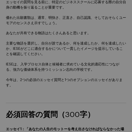
エッセイの質問を見る前に、特定のビジネススクールに応募する際の自分自
身の動機を振り返ることが重要です。
優れた出願書類は、通常、明快さ、正直さ、自己認識、そしておそらくユー
モアのセンスさえ示すでしょう。
あなたが共有できる物語はたくさんあると思います。
主要な物語を選択し、自分が誰であるか、何を達成したか、何を達成したい
か、IESEがどこに適合するかについて一貫したイメージを提示しているこ
とを確認してください。
IESEは、入学プロセス自体と候補者に求めている文化的適応性につなが
る、強力な価値体系を持つミッション志向の学校です。
今年は、2つの必須のエッセイ質問と1つのオプションのエッセイがありま
す。
必須回答の質問（300字）
エッセイ1：「あなたの人生のモットーを考え出さなければならなかった場