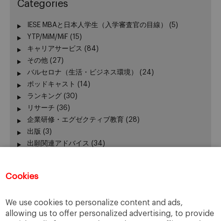
Categories
IESE MBAと日本人学生（入学審査官の目線）
(5)
YTP/MiM/MiF
(15)
キャリアサービス
(84)
その他
(27)
バルセロナ（生活・ビジネス環境）
(24)
ポッドキャスト
(14)
ランキング
(30)
リサーチ
(36)
企業研修・エグゼクティブ教育
(28)
出版
(3)
出願関連アドバイス
(34)
加賀谷が語る − エグゼクティブ教育 最前線
(3)
卒業生の活躍
(51)
Cookies
卒業生向けイベント
(45)
受験生向けイベント
(111)
We use cookies to personalize content and ads,
在校生の活躍
(42)
allowing us to offer personalized advertising, to provide
報道発表、レポート
(24)