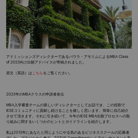
アドミッションズディレクターであるパウラ・アモリムによるMBA Class
of 2023向け出願アドバイスが寄稿されました。
原文（英語）は
こちら
をご覧ください。
2023年のMBAクラスの申請者各位
MBA入学審査チームの新しいディレクターとしてお話でき、この役割で
IESEコミュニティに貢献し続けることを嬉しく思います。簡単に自己紹介
させて頂きます。それに引き続いて、今年のIESE MBA出願プロセスへの取
り組みに関するいくつかのヒントとガイドラインを紹介します。
私は2013年にあなたと同じようにやる気のあるビジネススクールの応募者
でした。ブラジルから来て、TOTVS Consultingのシニアコンサルタント及