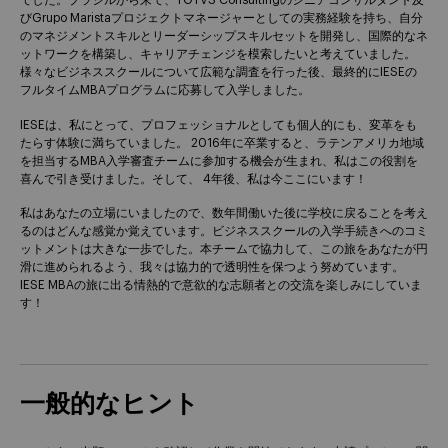
びGrupo Maristaプロジェクトマネージャーとしての実務経験を持ち、自分
のマネジメントスキルとリーダーシップスキルセットを開発し、国際的なネ
ットワークを構築し、キャリアチェンジを模索したいと考えていました。
様々なビジネススクールについて広範な調査を行った後、最終的にIESEの
フルタイムMBAプログラムに応募して入学しました。
IESEは、私にとって、プロフェッショナルとしても個人的にも、変革をも
たらす体験に満ちていました。 2016年に卒業すると、ラテンアメリカ地域
を担当するMBA入学審査チームに参加する機会が生まれ、私はこの役割を
喜んで引き受けました。そして、 4年後、私は今ここにいます！
私はあなたの立場にいましたので、数年間働いた後に学校に戻ることを考え
るのはどんな感覚か覚えています。ビジネススクールの入学手続きへのコミ
ットメントは大きな一歩でした。本チームで協力して、この旅をあなたが円
滑に進められるよう、我々は協力的で透明性を保つよう努めています。
IESE MBAの旅に出る情熱的で意欲的な志願者との交流を楽しみにしていま
す！
一般的なヒント