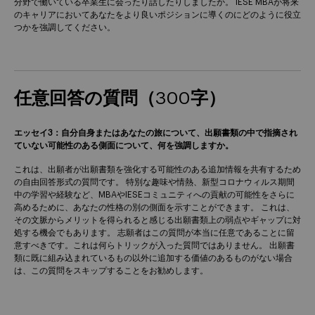
分野で働いている卒業生に会ったり話したりしましたか。 IESE MBAが将来
のキャリアにおいてあなたをより良いポジションに導くのにどのように役立
つかを強調してください。
任意回答の質問（300字）
エッセイ3：自分自身またはあなたの旅について、出願書類の中で指摘され
ていない可能性のある側面について、何を強調しますか。
これは、出願者が出願書類を強化する可能性のある追加情報を共有するため
の自由回答形式の質問です。 特別な趣味や情熱、新型コロナウィルス期間
中の学習や経験など、MBAやIESEコミュニティへの貢献の可能性をさらに
高めるために、あなたの性格の別の側面を示すことができます。 これは、
その文脈からメリットを得られると感じる出願書類上の弱点やギャップに対
処する機会でもあります。 志願者はこの質問が本当に任意であることに留
意すべきです。これは何らトリックが入った質問ではありません。 出願書
類に既に組み込まれているもの以外に追加する価値のあるものがない場合
は、この質問をスキップすることをお勧めします。