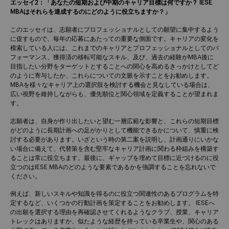
エッセイ2：「あなたの短期および中期のキャリア目標は何ですか？ IESE
MBAはそれらを達成するのにどのように役立ちますか？」
このエッセイは、志願者にプロフェッショナルとしての願望に集中するよう
に促すもので、毎年の応募にあたっての重要な側面です。キャリアの変化を
模索している人には、これまでのキャリアとプロフェッショナルとしてのパ
フォーマンス、獲得済の移転可能なスキル、及び、過去の経験がMBA後に
目指したい分野をターゲットとすることへの関心を高めるきっかけとしてど
のように寄与したか、これらについての文脈を示すことをお勧めします。
MBAを様々なキャリア上の選択肢を検討する機会と見なしている場合は、
広い視野を維持しながらも、優先順位と関心領域を定義することが望まれま
す。
志願者は、自身が作り出したいと望む一層広範な影響と、これらの短期目標
がどのように長期計画への足がかりとして機能できるかについて、慎重に検
討する必要があります。いざという時の第二案を説明し、計画通りにいかな
い場合に備えて、代替策を含む堅牢なキャリア計画に関わる枠組みを構築す
ることは常に役立ちます。最後に、ギャップを埋めて目標に近づけるのに役
立つのはIESE MBAのどのような要素であるかを強調することを忘れないで
ください。
例えば、新しいスキルや知識を得るのに役立つ関連性のあるプログラムを特
定するなど、いくつかの行動計画を策定することをお勧めします。 IESEへ
の出願を選択する理由を再確認させてくれるようなクラブ、授業、キャリア
トレックはありますか、似たような経歴を持っている卒業生や、関心のある