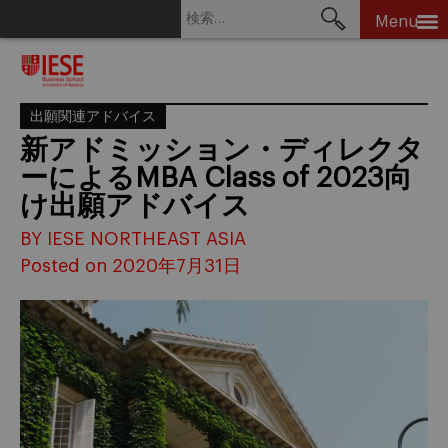
検
Menu
索:
Skip
to
content
出願関連アドバイス
新アドミッション・ディレクタ
ーによるMBA Class of 2023向
け出願アドバイス
BY IESE NORTHEAST ASIA
Posted on 2020年7月31日