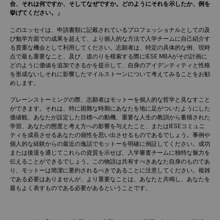
合、それは何ですか、そしてなぜですか。どのようにそれを示したか、例を
挙げてください。」
このエッセイは、申請書類に記載されているプロフェッショナルとしての及
び勉学方面での成果を超えて、より個人的な方法で入学チームに自己紹介す
る貴重な機会として利用してください。志願者は、特定の具体的な例、現時
点で最も重要なこと、及び、道のりを模索する際にIESE MBAがその計画に
どのように価値を追加できるかを提示して、自身のアイデンティティと性格
を形成ないしそれに影響したマイルストーンについて考えてみることをお勧
めします。
ブレーンストーミングの際、志願者はモットーを個人的な哲学と見なすこと
ができます。それは、特に困難な時期にあなたを地に足がついたようにした
価値観、あなたが設定した目標への動機、重要な人生の教訓から蓄積された
学習、あなたの態度と考え方への影響を与えたこと、またはIESEコミュニ
ティを成長させるあなたの個性を思い出させるものであるでしょう。事例や
個人的な経験からの最近の逸話でモットーを明確に例証してください。成功
または後退を通じてこれらの資質を示せば、入学審査チームに独特な魅力を
伝えることができるでしょう。この物語は共有すべきあなた自身のものであ
り、モットーは簡潔に要約されるべきであることに注意してください。複雑
である必要はありませんが、より重要なことは、あなたと共鳴し、あなたを
最もよく表すものである必要があるということです。