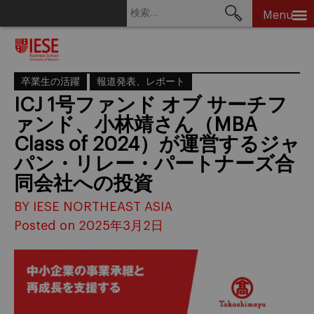
検
Menu
索:
Skip
to
content
卒業生の活躍
報道発表、レポート
ICJ 1号ファンド オブ サーチフ
ァンド、小林靖さん（MBA
Class of 2024）が運営するジャ
パン・リレー・パートナーズ合
同会社への投資
BY IESE NORTHEAST ASIA
Posted on 2025年3月2日