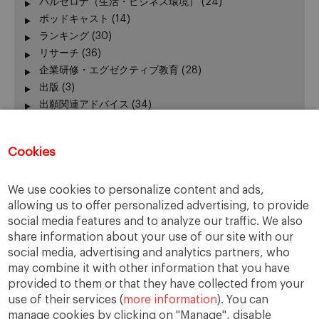
バルセロナ（生活・ビジネス環境）
(24)
ポッドキャスト
(14)
ランキング
(30)
リサーチ
(36)
企業研修・エグゼクティブ教育
(28)
出版
(3)
出願関連アドバイス
(34)
加賀谷が語る − エグゼクティブ教育 最前線
(3)
卒業生の活躍
(51)
Cookies
卒業生向けイベント
(45)
受験生向けイベント
(111)
We use cookies to personalize content and ads,
在校生の活躍
(42)
allowing us to offer personalized advertising, to provide
報道発表、レポート
(24)
social media features and to analyze our traffic. We also
学長
(24)
share information about your use of our site with our
授業
(130)
social media, advertising and analytics partners, who
新型コロナウィルス
(22)
may combine it with other information that you have
課外活動
(140)
provided to them or that they have collected from your
use of their services (
more information
). You can
manage cookies by clicking on "Manage", disable