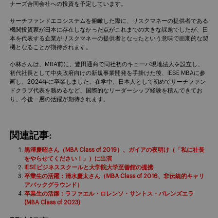
ナーズ合同会社への投資を予定しています。
サーチファンドエコシステムを俯瞰した際に、リスクマネーの提供者である
機関投資家が日本に存在しなかった点がこれまでの大きな課題でしたが、日
本を代表する企業がリスクマネーの提供者となったという意味で画期的な契
機となることが期待されます。
小林さんは、MBA前に、豊田通商で同社初のキューバ現地法人を設立し、
初代社長として中央政府向けの新規事業開発を手掛けた後、IESE MBAに参
画し、2024年に卒業しました。在学中、日本人として初めてサーチファン
ドクラブ代表を務めるなど、国際的なリーダーシップ経験を積んできてお
り、今後一層の活躍が期待されます。
関連記事:
黒澤慶昭さん（MBA Class of 2019）、ガイアの夜明け（「私に社長
をやらせてください！」）に出演
IESEビジネススクールと大学院大学至善館の提携
卒業生の活躍：清水慶太さん（MBA Class of 2016、非伝統的キャリ
アバックグラウンド）
卒業生の活躍：ラファエル・ロレンソ・サントス・バレンズエラ
(MBA Class of 2023)