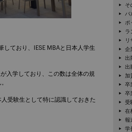
そ
バ
ポ
ラ
リ
筆しており、IESE MBAと日本人学生
企
出
出
人学生が入学しており、この数は全体の規
加
ん。
卒
卒
本人受験生として特に認識しておきた
受
在
報
学