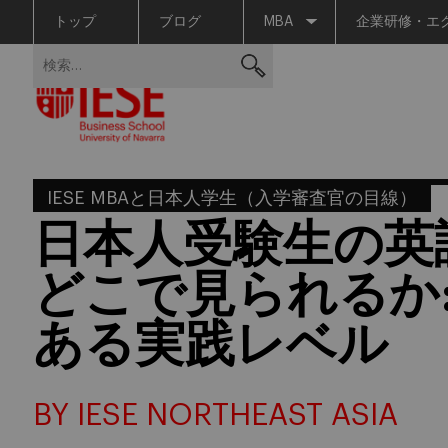
トップ
ブログ
MBA
企業研修・エ
Skip
検
to
索:
content
IESE MBAと日本人学生（入学審査官の目線）
日本人受験生の英
どこで見られるか
ある実践レベル
BY IESE NORTHEAST ASIA