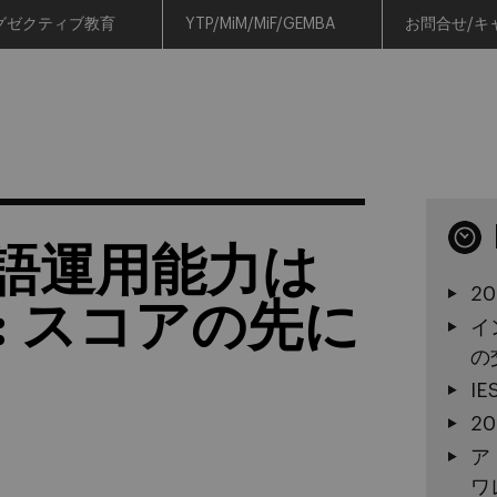
グゼクティブ教育
YTP/MiM/MiF/GEMBA
お問合せ/キ
語運用能力は
2
: スコアの先に
イ
の
I
2
ア
ワ