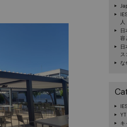
Ja
I
人
日
容
日
ス
な
Ca
I
YT
キ