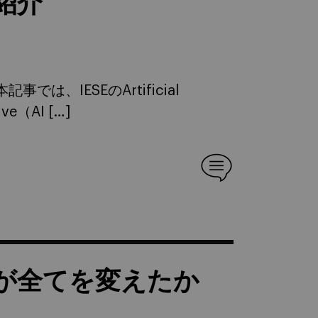
紹介
、IESEのArtificial
tive（AI […]
が全てを変えたか