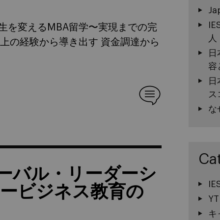
Ja
I
生を変えるMBA留学〜実現までの完
人
以上の経験から導き出す 資金調達から
日
容
日
ス
な
Ca
ーバル・リーダーシ
I
ミリービジネス教育の
YT
キ