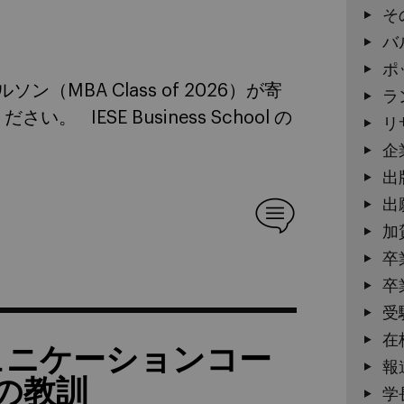
そ
バ
ポ
MBA Class of 2026）が寄
ラ
IESE Business School の
リ
企
出
出
加
卒
卒
受
在
ミュニケーションコー
報
の教訓
学