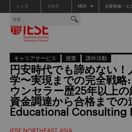
トップ
ブログ
MBA
企業研修・エ
Skip
検
to
索:
content
キャリアサービス
授業
課外活動
円安時代でも諦めない！
学〜実現までの完全戦略:
ウンセラー歴25年以上
資金調達から合格までの道筋
Educational Consulting I
IESE NORTHEAST ASIA