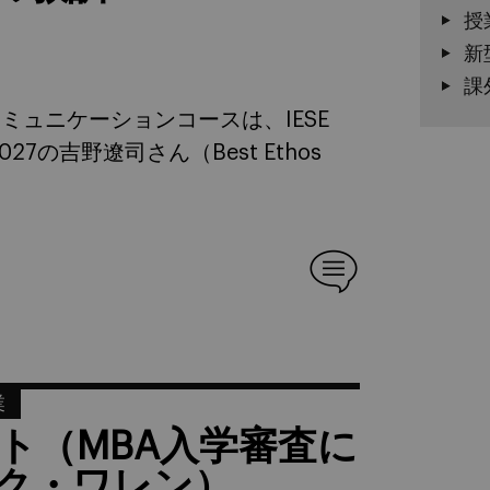
授
新
課
ュニケーションコースは、IESE
027の吉野遼司さん（Best Ethos
業
ャスト（MBA入学審査に
ック・ワレン）