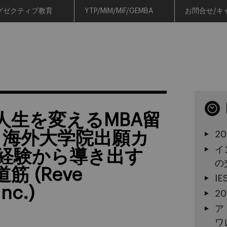
グゼクティブ教育
YTP/MiM/MiF/GEMBA
お問合せ/キ
人生を変えるMBA留
 海外大学院出願カ
2
イ
の経験から導き出す
の
 (Reve
I
nc.)
2
ア
ワ