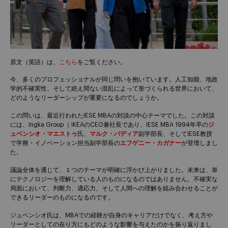
原文（英語）は、
こちら
をご覧ください。
今、多くのプロフェッショナルが同じ問いを抱いています。人工知能、地政
学的不確実性、そして絶え間ない混乱によって形づくられる世界において、
どのようなリーダーシップが重要になるのでしょうか。
この問いは、最近行われたIESE MBAの対談の中心テーマでした。この対談
には、Ingka Group ｜IKEAのCEO兼社長であり、IESE MBA 1994年卒の
ジ
ュベンシオ・マエストゥ
氏、
マルク・バディア
副学部長、そしてIESE教授
で学務・イノベーション担当副学部長の
エフゲニー・カガナー
が登壇しまし
た。
議論全体を通じて、１つのテーマが明確に浮かび上がりました。未来は、単
にテクノロジーを理解している人のものになるのではありません。不確実な
局面において、判断力、適応力、そして人間への理解を組み合わせることが
できるリーダーのものになるのです。
ジュベンシオ氏は、MBAでの経験が自身のキャリアだけでなく、考え方や
リーダーとしての在り方にもどのような影響を与えたのかを振り返りまし