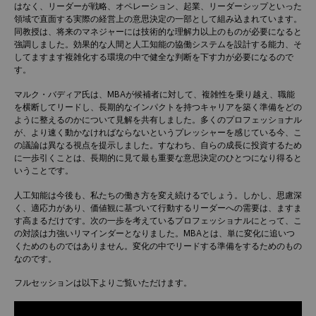
はなく、リーダーが戦略、オペレーション、起業、リーダーシップといった
領域で直面する実際の経営上の意思決定の一部として組み込まれています。
同教授は、将来のマネジャーには技術的な理解力以上のものが必要になると
強調しました。効果的な人間と人工知能の協働システムを設計する能力、そ
してますます複雑化する環境の中で健全な判断を下す力が必要になるので
す。
マルク・バディア氏は、MBAが候補者に対して、複雑性を乗り越え、職能
を横断してリードし、長期的なインパクトを持つキャリアを築く準備をどの
ように整えるのかについて見解を共有しました。多くのプロフェッショナル
が、より速く動かなければならないというプレッシャーを感じている今、こ
の議論は異なる視点を提示しました。すなわち、自らの成長に投資するため
に一歩引くことは、長期的に見て最も重要な意思決定のひとつになり得ると
いうことです。
人工知能は今後も、私たちの働き方を変え続けるでしょう。しかし、思慮深
く、適応力があり、価値観に基づいて行動するリーダーへの需要は、ますま
す高まるだけです。次の一歩を考えているプロフェッショナルにとって、こ
の対談は力強いリマインダーとなりました。MBAとは、単に変化に追いつ
くためのものではありません。変化の中でリードする準備をするためのもの
なのです。
フルセッションは以下よりご覧いただけます。