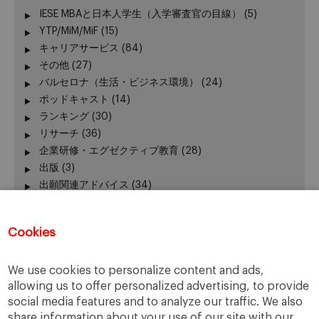
IESE MBAと日本人学生（入学審査官の目線）
(5)
YTP/MiM/MiF
(15)
キャリアサービス
(84)
その他
(27)
バルセロナ（生活・ビジネス環境）
(24)
ポッドキャスト
(14)
ランキング
(30)
リサーチ
(36)
企業研修・エグゼクティブ教育
(28)
出版
(3)
出願関連アドバイス
(34)
加賀谷が語る − エグゼクティブ教育 最前線
(3)
卒業生の活躍
(51)
Cookies
卒業生向けイベント
(45)
受験生向けイベント
(111)
We use cookies to personalize content and ads,
在校生の活躍
(42)
allowing us to offer personalized advertising, to provide
報道発表、レポート
(24)
social media features and to analyze our traffic. We also
学長
(24)
share information about your use of our site with our