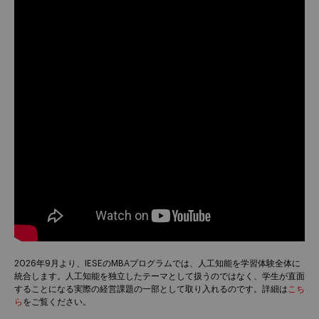
2026年9月より、IESEのMBAプログラムでは、人工知能を学習体験全体に
統合します。人工知能を独立したテーマとして扱うのではなく、学生が直面
することになる実際の経営課題の一部として取り入れるのです。詳細は
こち
ら
をご覧ください。