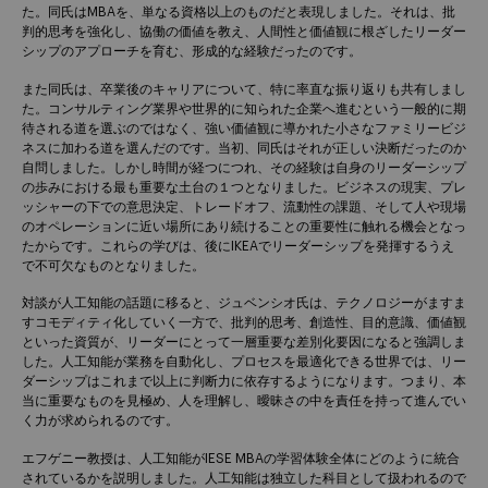
た。同氏はMBAを、単なる資格以上のものだと表現しました。それは、批
判的思考を強化し、協働の価値を教え、人間性と価値観に根ざしたリーダー
シップのアプローチを育む、形成的な経験だったのです。
また同氏は、卒業後のキャリアについて、特に率直な振り返りも共有しまし
た。コンサルティング業界や世界的に知られた企業へ進むという一般的に期
待される道を選ぶのではなく、強い価値観に導かれた小さなファミリービジ
ネスに加わる道を選んだのです。当初、同氏はそれが正しい決断だったのか
自問しました。しかし時間が経つにつれ、その経験は自身のリーダーシップ
の歩みにおける最も重要な土台の１つとなりました。ビジネスの現実、プレ
ッシャーの下での意思決定、トレードオフ、流動性の課題、そして人や現場
のオペレーションに近い場所にあり続けることの重要性に触れる機会となっ
たからです。これらの学びは、後にIKEAでリーダーシップを発揮するうえ
で不可欠なものとなりました。
対談が人工知能の話題に移ると、ジュベンシオ氏は、テクノロジーがますま
すコモディティ化していく一方で、批判的思考、創造性、目的意識、価値観
といった資質が、リーダーにとって一層重要な差別化要因になると強調しま
した。人工知能が業務を自動化し、プロセスを最適化できる世界では、リー
ダーシップはこれまで以上に判断力に依存するようになります。つまり、本
当に重要なものを見極め、人を理解し、曖昧さの中を責任を持って進んでい
く力が求められるのです。
エフゲニー教授は、人工知能がIESE MBAの学習体験全体にどのように統合
されているかを説明しました。人工知能は独立した科目として扱われるので