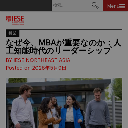
検
Menu
索:
Skip
to
content
授業
なぜ今、MBAが重要なのか：人
工知能時代のリーダーシップ
BY IESE NORTHEAST ASIA
Posted on 2026年5月9日