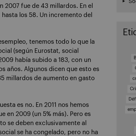
So
en 2007 fue de 43 millardos. En el
 hasta los 58. Un incremento del
Eti
desempleo, tenemos todo lo que la
cial (según Eurostat, social
B
 2009 había subido a 183, con un
os años. Algunos dicen que esto es
35 millardos de aumento en gasto
c
Cri
Déf
puesta es no. En 2011 nos hemos
emp
ue en 2009 (un 5% más). Pero es
nto se deben exclusivamente al
social se ha congelado, pero no ha