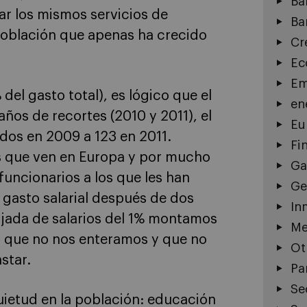
Ba
ar los mismos servicios de
Ba
población que apenas ha crecido
Cr
Ec
Em
del gasto total), es lógico que el
en
ños de recortes (2010 y 2011), el
Eu
rdos en 2009 a 123 en 2011.
Fi
os que ven en Europa y por mucho
Ga
uncionarios a los que les han
Ge
l gasto salarial después de dos
In
ajada de salarios del 1% montamos
Me
n que no nos enteramos y que no
Ot
star.
Pa
Se
uietud en la población: educación