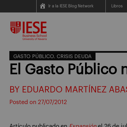
Ir a la IESE Blog Network
Libros
Skip
to
content
GASTO PÚBLICO. CRISIS DEUDA
El Gasto Público 
BY EDUARDO MARTÍNEZ ABA
Posted on 27/07/2012
Artículo publicado en
Expansión
el 26 de ju