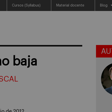
Cursos (Syllabus)
Material docente
Blog
AU
no baja
SCAL
lio de 2012.