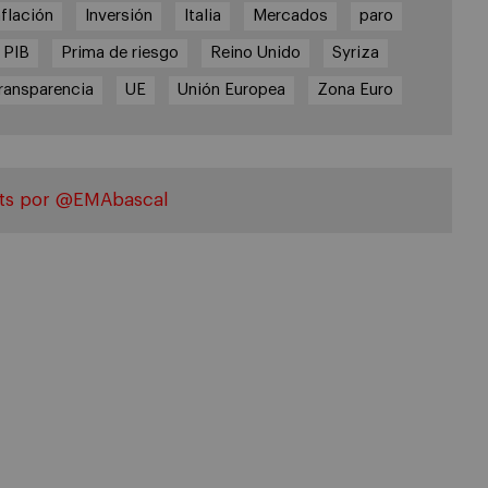
nflación
Inversión
Italia
Mercados
paro
PIB
Prima de riesgo
Reino Unido
Syriza
ransparencia
UE
Unión Europea
Zona Euro
ts por @EMAbascal