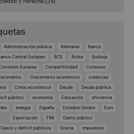
ciedad y Persona
(25)
quetas
Administración pública
Alemania
Banca
anco Central Europeo
BCE
Bolsa
Burbuja
Comisión Europea
Competitividad
Consumo
recimiento
Crecimiento económico
creencias
sis
Crisis económica
Deuda
Deuda pública
icit público
economía
Educación
eficiencia
leo
energía
España
Estados Unidos
Euro
Exportación
FMI
Gasto público
Gasto y déficit públicos
Grecia
impuestos