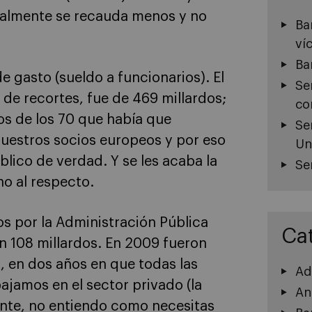
rmalmente se recauda menos y no
Ba
ví
Ba
 gasto (sueldo a funcionarios). El
Se
de recortes, fue de 469 millardos;
co
dos de los 70 que había que
Se
nuestros socios europeos y por eso
Un
blico de verdad. Y se les acaba la
Se
o al respecto.
s por la Administración Pública
Ca
n 108 millardos. En 2009 fueron
), en dos años en que todas las
Ad
ajamos en el sector privado (la
An
nte, no entiendo como necesitas