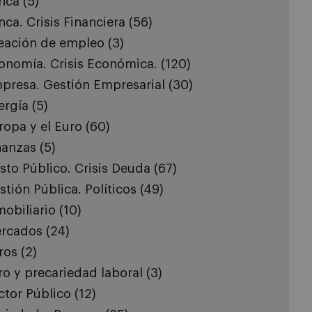
nca
(5)
nca. Crisis Financiera
(56)
eación de empleo
(3)
onomía. Crisis Económica.
(120)
presa. Gestión Empresarial
(30)
ergía
(5)
ropa y el Euro
(60)
nanzas
(5)
sto Público. Crisis Deuda
(67)
stión Pública. Políticos
(49)
mobiliario
(10)
rcados
(24)
ros
(2)
ro y precariedad laboral
(3)
ctor Público
(12)