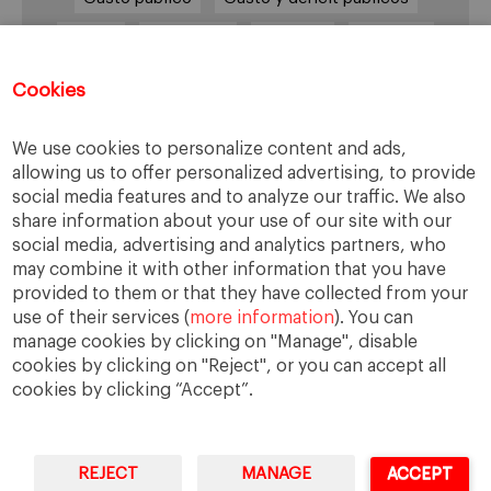
Grecia
impuestos
Inflación
Inversión
Italia
Mercados
paro
PIB
Cookies
Prima de riesgo
Reino Unido
Syriza
Transparencia
UE
Unión Europea
We use cookies to personalize content and ads,
allowing us to offer personalized advertising, to provide
Zona Euro
social media features and to analyze our traffic. We also
share information about your use of our site with our
social media, advertising and analytics partners, who
may combine it with other information that you have
Tweets por @EMAbascal
provided to them or that they have collected from your
use of their services (
more information
). You can
manage cookies by clicking on "Manage", disable
cookies by clicking on "Reject", or you can accept all
cookies by clicking “Accept”.
REJECT
MANAGE
ACCEPT