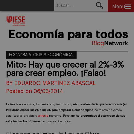
Buscar:
Menu
Skip
to
content
Economía para todos
ECONOMÍA. CRISIS ECONÓMICA.
Mito: Hay que crecer al 2%-3%
para crear empleo. ¡Falso!
BY EDUARDO MARTÍNEZ ABASCAL
Posted on 06/03/2014
La teoría económica, los periódicos, tertulianos, etc.,
suelen decir que la economía (el
PIB) debe crecer un 2% o un 3% para empezar a crear empleo
. Yo mismo he citado
esta “teoría” en algún
artículo
reciente.
Pero me he preguntado si esto sigue siendo
así y he hecho números
. Lo intentaré explicar.