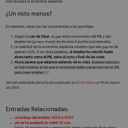
noticias para la economía española.
¿Un mito menos?
En resumen, estas son las conclusiones a las que llego:
Según la
Ley de Okun
, el
gap
entre crecimiento del PIB y del
empleo es (
grosso modo
) es de unos 4 puntos porcentuales.
La realidad de la economía española muestra que ese
gap
es de
apenas 0,5%. O en otras palabras,
el empleo ha crecido hasta
ahora tanto como el PIB, salvo al incio y final de las crisis
.
Ahora parece que estamos saliendo de la crisis
.
Buenas noticias y
un mito menos: el de que la economía debe crecer más de un 3%
para crear empleo.
Versión extendida del artículo publicado en
El Periódico
el 19 de marzo
de 2014.
Entradas Relacionadas:
La burbuja del empleo: 2002 a 2007
¿Ya se ha acabado la crisis? Sí y no…
Datos de inmigración y emigración antes y después de la crisis