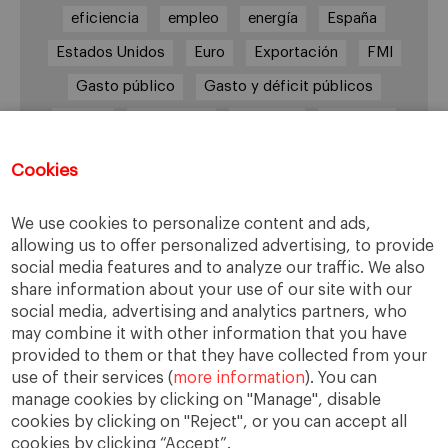
eficiencia
empleo
energía
España
Estados Unidos
Euro
Exportación
FMI
Gasto público
Gasto y déficit públicos
Grecia
impuestos
Inflación
Inversión
Italia
Mercados
paro
PIB
Cookies
Prima de riesgo
Reino Unido
Syriza
Transparencia
UE
Unión Europea
We use cookies to personalize content and ads,
allowing us to offer personalized advertising, to provide
Zona Euro
social media features and to analyze our traffic. We also
share information about your use of our site with our
social media, advertising and analytics partners, who
may combine it with other information that you have
Tweets por @EMAbascal
provided to them or that they have collected from your
use of their services (
more information
). You can
manage cookies by clicking on "Manage", disable
cookies by clicking on "Reject", or you can accept all
cookies by clicking “Accept”.