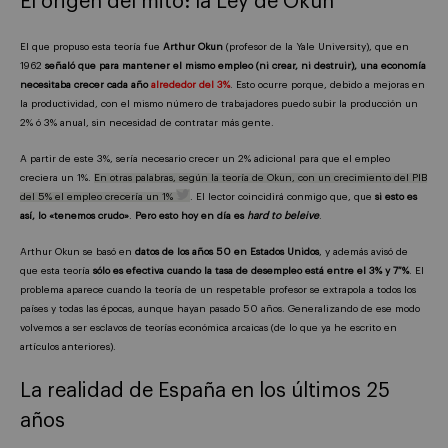
El origen del mito: la Ley de Okun
El que propuso esta teoría fue
Arthur Okun
(profesor de la Yale University), que en
1962
señaló que para mantener el mismo empleo (ni crear, ni destruir), una economía
necesitaba crecer cada año
alrededor del 3%
. Esto ocurre porque, debido a mejoras en
la productividad, con el mismo número de trabajadores puedo subir la producción un
2% ó 3% anual, sin necesidad de contratar más gente.
A partir de este 3%, sería necesario crecer un 2% adicional para que el empleo
creciera un 1%.
En otras palabras, según la teoría de Okun, con un crecimiento del PIB
del 5% el empleo crecería un 1%
. El lector coincidirá conmigo que, que
si esto es
así, lo «tenemos crudo»
.
Pero esto hoy en día es
hard to beleive
.
Arthur Okun se basó en
datos de los años 50 en Estados Unidos
, y además avisó de
que esta teoría
sólo es efectiva cuando la tasa de desempleo está entre el 3% y 7 %
. El
problema aparece cuando la teoría de un respetable profesor se extrapola a todos los
países y todas las épocas, aunque hayan pasado 50 años. Generalizando de ese modo
volvemos a ser esclavos de teorías económica arcaicas (de lo que ya he escrito en
artículos anteriores).
La realidad de España en los últimos 25
años