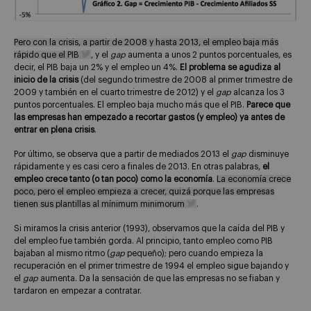
Pero con la crisis, a partir de 2008 y hasta 2013, el empleo baja más
rápido que el PIB
, y el
gap
aumenta a unos 2 puntos porcentuales, es
decir, el PIB baja un 2% y el empleo un 4%.
El problema se agudiza al
inicio de la crisis
(del segundo trimestre de 2008 al primer trimestre de
2009 y también en el cuarto trimestre de 2012) y el
gap
alcanza los 3
puntos porcentuales. El empleo baja mucho más que el PIB.
Parece que
las empresas han empezado a recortar gastos (y empleo) ya antes de
entrar en plena crisis
.
Por último, se observa que a partir de mediados 2013 el
gap
disminuye
rápidamente y es casi cero a finales de 2013. En otras palabras,
el
empleo crece tanto (o tan poco) como la economía
.
La economía crece
poco, pero el empleo empieza a crecer, quizá porque las empresas
tienen sus plantillas al mínimum minimorum
.
Si miramos la crisis anterior (1993), observamos que la caída del PIB y
del empleo fue también gorda. Al principio, tanto empleo como PIB
bajaban al mismo ritmo (
gap
pequeño); pero cuando empieza la
recuperación en el primer trimestre de 1994 el empleo sigue bajando y
el
gap
aumenta. Da la sensación de que las empresas no se fiaban y
tardaron en empezar a contratar.