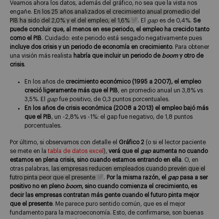
Veamos ahora los datos, además del gráfico, no sea que la vista nos
engañe.
En los 25 años analizados el crecimiento anual promedio del
PIB ha sido del 2,0% y el del empleo, el 1,6%
. El
gap
es de 0,4%.
Se
puede concluir que, al menos en ese periodo, el empleo ha crecido tanto
como el PIB
. Cuidado: este periodo está sesgado negativamente pues
incluye dos crisis y un periodo de economía en crecimiento
. Para obtener
una visión más realista
habría que incluir un periodo de
boom
y otro de
crisis
.
En los años de
crecimiento económico (1995 a 2007), el empleo
creció ligeramente más que el PIB
, en promedio anual un 3,8% vs
3,5%. El
gap
fue positivo, de 0,3 puntos porcentuales.
En los años de crisis económica (2008 a 2013) el empleo bajó más
que el PIB
, un -2,8% vs -1%: el gap fue negativo, de 1,8 puntos
porcentuales.
Por último, si observamos con detalle el
Gráfico 2
(o si el lector paciente
se mete en la
tabla de datos excel
),
verá que el
gap
aumenta no cuando
estamos en plena crisis, sino cuando estamos entrando en ella
. O, en
otras palabras,
las empresas reducen empleados cuando prevén que el
futro pinta peor que el presente
.
Por la misma razón, el
gap
pasa a ser
positivo no en pleno
boom
, sino cuando comienza el crecimiento, es
decir las empresas contratan más gente cuando el futuro pinta mejor
que el presente
. Me parece puro sentido común, que es el mejor
fundamento para la macroeconomía. Esto, de confirmarse, son buenas