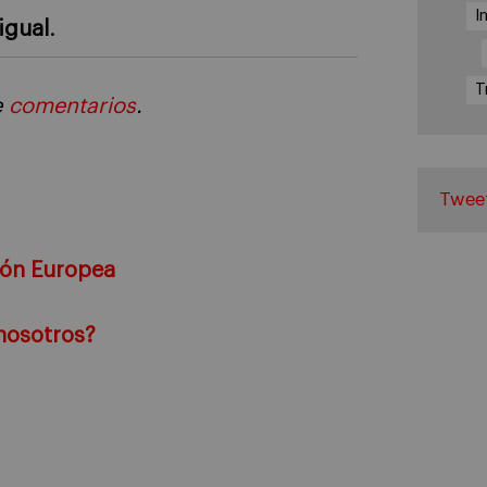
I
igual
.
T
e
comentarios
.
Twee
sión Europea
nosotros?