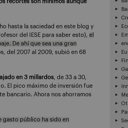
Ba
os recortes son mínimos aunque
Ba
Cr
ho hasta la saciedad en este blog y
Ec
profesor del IESE para saber esto),
el
Em
baje. De ahí que sea una gran
en
os, del 2007 al 2009, subió en 68
Eu
Fi
Ga
bajado en 3 millardos
, de 33 a 30,
Ge
. El pico máximo de inversión fue
In
ate bancario. Ahora nos ahorramos
Me
Ot
Pa
e gasto público ha sido en
Se