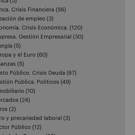
nca
(5)
nca. Crisis Financiera
(56)
eación de empleo
(3)
onomía. Crisis Económica.
(120)
presa. Gestión Empresarial
(30)
ergía
(5)
ropa y el Euro
(60)
nanzas
(5)
sto Público. Crisis Deuda
(67)
stión Pública. Políticos
(49)
mobiliario
(10)
rcados
(24)
ros
(2)
ro y precariedad laboral
(3)
ctor Público
(12)