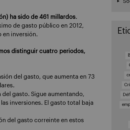
So
ión) ha sido de 461 millardos
.
imo de gasto público en 2012,
Eti
o en inversión.
os distinguir cuatro periodos,
B
c
nsión del gasto, que aumenta en 73
lares.
Cri
n del gasto. Sigue aumentando,
Déf
las inversiones. El gasto total baja
emp
ón del gasto correinte en estos