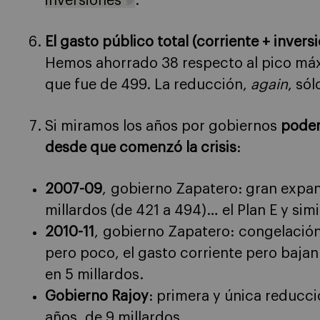
inversiones
.
El gasto público total (corriente + invers
Hemos ahorrado 38 respecto al pico máx
que fue de 499. La reducción,
again
, sól
Si miramos los años por gobiernos
podem
desde que comenzó la crisis
:
2007-09
, gobierno Zapatero: gran expa
millardos (de 421 a 494)… el Plan E y simi
2010-11
, gobierno Zapatero: congelació
pero poco, el gasto corriente pero bajan 
en 5 millardos.
Gobierno Rajoy
: primera y única reducci
años, de 9 millardos.