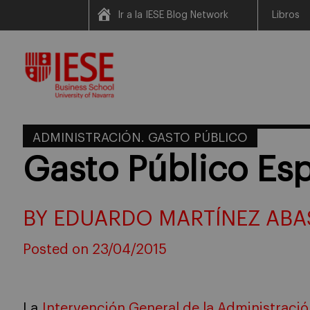
Ir a la IESE Blog Network
Libros
Skip
to
content
ADMINISTRACIÓN. GASTO PÚBLICO
Gasto Público Es
BY EDUARDO MARTÍNEZ ABA
Posted on 23/04/2015
La
Intervención General de la Administració