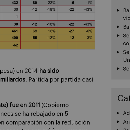
Ba
ví
Ba
Se
co
Se
Un
Se
 pesa) en 2014
ha sido
millardos
. Partida por partida casi
Ca
te) fue en 2011
(Gobierno
Ad
nces se ha rebajado en 5
An
 en comparación con la reducción