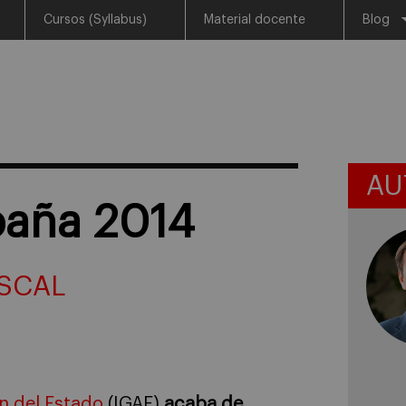
Cursos (Syllabus)
Material docente
Blog
AU
paña 2014
SCAL
n del Estado
(IGAE)
acaba de