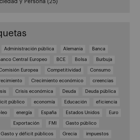
ciedad y Persona
(25)
quetas
Administración pública
Alemania
Banca
anco Central Europeo
BCE
Bolsa
Burbuja
Comisión Europea
Competitividad
Consumo
recimiento
Crecimiento económico
creencias
sis
Crisis económica
Deuda
Deuda pública
icit público
economía
Educación
eficiencia
leo
energía
España
Estados Unidos
Euro
Exportación
FMI
Gasto público
Gasto y déficit públicos
Grecia
impuestos