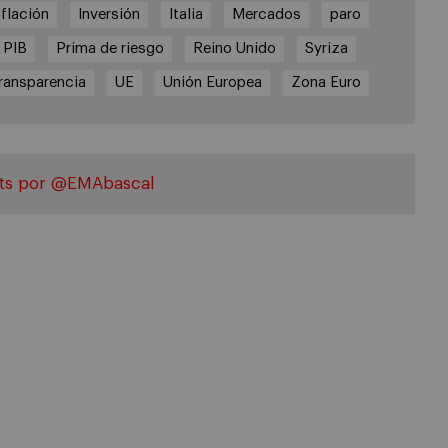
nflación
Inversión
Italia
Mercados
paro
PIB
Prima de riesgo
Reino Unido
Syriza
ransparencia
UE
Unión Europea
Zona Euro
ts por @EMAbascal