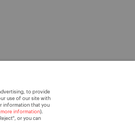
dvertising, to provide
ur use of our site with
r information that you
(
more information
).
eject", or you can