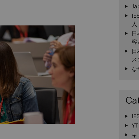
Ja
I
人
日
容
日
ス
な
Ca
I
YT
キ