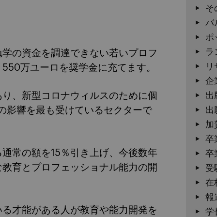
そ
バ
ポ
ラ
に勉学の資金を調達できない若いプロフ
リ
550万ユーロを奨学金に充てます。
企
あり、新型コロナウィルスのために個
出
19の影響を最も受けているセクターで
出
。
加
卒
る通常の額を15％引き上げ、今後数年
卒
な教育とプロフェッショナル能力の開
受
在
報
いる才能がある人が教育や能力開発を
学