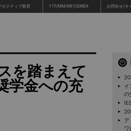
グゼクティブ教育
YTP/MiM/MiF/GEMBA
お問合せ/キ
スを踏まえて
2
の奨学金への充
イ
の
I
2
ア
ワ