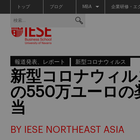
トップ
ブログ
MBA
企業研修・エ
Skip
検
to
索:
content
報道発表、レポート
新型コロナウィルス
新型コロナウィル
の550万ユーロ
当
BY IESE NORTHEAST ASIA