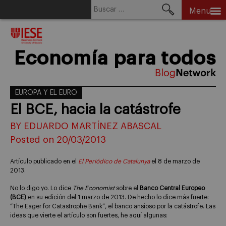
Buscar:
Menu
Skip
to
content
Economía para todos
EUROPA Y EL EURO
El BCE, hacia la catástrofe
BY EDUARDO MARTÍNEZ ABASCAL
Posted on 20/03/2013
Artículo publicado en el
El Periódico de Catalunya
el 8 de marzo de
2013.
No lo digo yo. Lo dice
The Economist
sobre el
Banco Central Europeo
(
BCE)
en su edición del 1 marzo de 2013. De hecho lo dice más fuerte:
“The Eager for Catastrophe Bank”, el banco ansioso por la catástrofe. Las
ideas que vierte el artículo son fuertes, he aquí algunas: