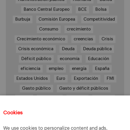
Banco Central Europeo
BCE
Bolsa
Burbuja
Comisión Europea
Competitividad
Consumo
crecimiento
Crecimiento económico
creencias
Crisis
Crisis económica
Deuda
Deuda pública
Déficit público
economía
Educación
eficiencia
empleo
energía
España
Estados Unidos
Euro
Exportación
FMI
Gasto público
Gasto y déficit públicos
Grecia
impuestos
Inflación
Inversión
Italia
Mercados
paro
PIB
Cookies
Prima de riesgo
Reino Unido
Syriza
Transparencia
UE
Unión Europea
We use cookies to personalize content and ads,