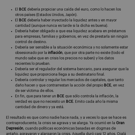
El
BCE
debería propiciar una caída del euro, como lo hacen los
otros países (Estados Unidos, Japón).
El
BCE
debería haber inyectado la liquidez antes y en mayor
cantidad (aunque nunca es tarde si la dicha es buena).
Debería haber obligado a que esa liquidez acabara en préstamos
para empresas, familias y gobiernos, en vez de prestarla sin ningún
control de destino.
Debería ser sensible a la situación económica y no solamente estar
obsesionado por la
inflación
, que por otra parte no existe (todo el
mundo sabe que en crisis los precios no suben) y los datos
recientes lo prueban.
Debería ser el regulador del sistema bancario, para asegurar que la
liquidez que proporciona llega a su destinatario final.
Debería controlar y regular los mercados de capitales, que tanto
daño hacen y que contrarrestan la acción del propio
BCE
, en vez
de ser víctima de ellos.
En fin, que para tener un
BCE
que sólo controla la inflación, la
verdad es que no necesito un
BCE
. Emito cada año la misma
cantidad de dinero y ya está.
El resultado es que como nadie hace nada, y a veces lo que se hace es
contraproducente, la crisis se agrava y se alarga. Ya ocurrió en la
Gran
Depresión
, cuando políticas económicas basadas en dogmas de
antaño, agravaron y alargaron la crisis. Aquella duró casi 12 años. Ojalá