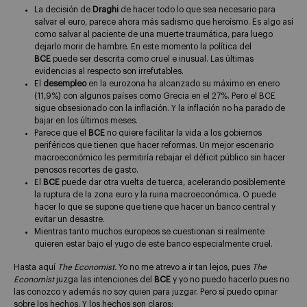
La decisión de
Draghi
de hacer todo lo que sea necesario para
salvar el euro, parece ahora más sadismo que heroísmo. Es algo así
como salvar al paciente de una muerte traumática, para luego
dejarlo morir de hambre. En este momento la política del
BCE
puede ser descrita como cruel e inusual. Las últimas
evidencias al respecto son irrefutables.
El
desempleo
en la eurozona ha alcanzado su máximo en enero
(11,9%) con algunos países como Grecia en el 27%. Pero el BCE
sigue obsesionado con la inflación. Y la inflación no ha parado de
bajar en los últimos meses.
Parece que el
BCE
no quiere facilitar la vida a los gobiernos
periféricos que tienen que hacer reformas. Un mejor escenario
macroeconómico les permitiría rebajar el déficit público sin hacer
penosos recortes de gasto.
El
BCE
puede dar otra vuelta de tuerca, acelerando posiblemente
la ruptura de la zona euro y la ruina macroeconómica. O puede
hacer lo que se supone que tiene que hacer un banco central y
evitar un desastre.
Mientras tanto muchos europeos se cuestionan si realmente
quieren estar bajo el yugo de este banco especialmente cruel.
Hasta aquí
The Economist.
Yo no me atrevo a ir tan lejos, pues
The
Economist
juzga las intenciones del
BCE
y yo no puedo hacerlo pues no
las conozco y además no soy quien para juzgar. Pero sí puedo opinar
sobre los hechos. Y los hechos son claros: