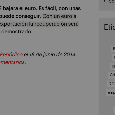
So
bajara el euro. Es fácil, con unas
e puede conseguir
.
Con un euro a
 exportación la recuperación será
Eti
n demostrado.
B
 Periódico
el 18 de junio de 2014.
mentarios
.
c
Cri
Déf
emp