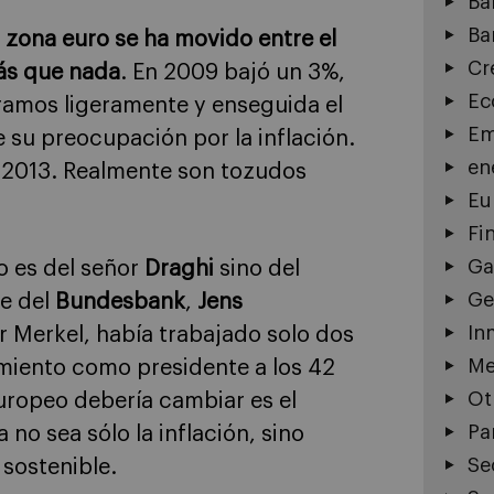
Ba
Ba
zona euro se ha movido entre el
Cr
más que nada
. En 2009 bajó un 3%,
Ec
ramos ligeramente y enseguida el
Em
e su preocupación por la inflación.
en
y 2013. Realmente son tozudos
Eu
Fi
Ga
no es del señor
Draghi
sino del
Ge
e del
Bundesbank
,
Jens
In
r Merkel, había trabajado solo dos
Me
miento como presidente a los 42
Ot
uropeo debería cambiar es el
Pa
no sea sólo la inflación, sino
Se
sostenible.