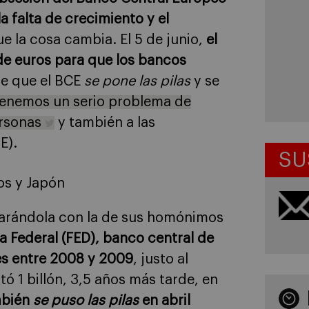
la falta de crecimiento y el
e la cosa cambia. El 5 de junio,
el
de euros para que los bancos
ce que el BCE
se pone las pilas
y se
 tenemos un serio problema de
ersonas
y también a las
E).
SU
os y Japón
arándola con la de sus homónimos
a Federal (FED), banco central de
es entre 2008 y 2009
, justo al
ctó 1 billón, 3,5 años más tarde, en
mbién
se puso las pilas
en abril