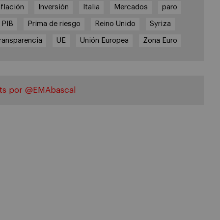
nflación
Inversión
Italia
Mercados
paro
PIB
Prima de riesgo
Reino Unido
Syriza
ransparencia
UE
Unión Europea
Zona Euro
ts por @EMAbascal