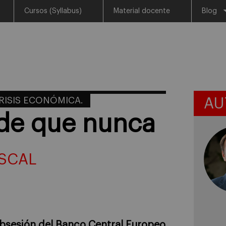
Cursos (Syllabus)
Material docente
Blog
RISIS ECONÓMICA.
AU
rde que nunca
SCAL
bsesión del Banco Central Europeo