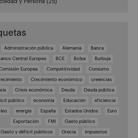
ciedad y Persona
(25)
quetas
Administración pública
Alemania
Banca
anco Central Europeo
BCE
Bolsa
Burbuja
Comisión Europea
Competitividad
Consumo
recimiento
Crecimiento económico
creencias
sis
Crisis económica
Deuda
Deuda pública
icit público
economía
Educación
eficiencia
leo
energía
España
Estados Unidos
Euro
Exportación
FMI
Gasto público
Gasto y déficit públicos
Grecia
impuestos