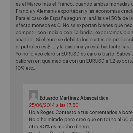
es el Marco más el Franco, cuando ambas monedas co
Francia y Alemania exportaban y las economías crec
Para el caso de España según mi análisis el 50% de la
efecto moneda es 0. No se exportan bienes que neces
competir con India o con Tailandia, exportamos bien
añadido. Si el euro se debilita los costes de producc
el petróleo es $…. y la gasolina ya está bastante cara.
Yo no lo veo claro si EURUSD es caro o barto. Sabes
calibren en qué medida con un EURUSD a 1.2 exporta
10% etc…
Eduardo Martínez Abascal
dice:
25/06/2014 a las 17:50
Hola Roger. Contesto a tus comentarios a bote
No o he mirado pero creo que en torno al 60 de
otro 40% es mucho dinero.