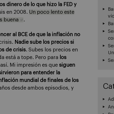
s dinero de lo que hizo la FED y
Ba
sis en 2008.
Un poco lento este
ví
 es buena
.
Ba
Se
cer al BCE de que la inflación no
co
crisis.
Nadie sube los precios si
Se
s de crisis
. Subes los precios en
Un
a está a tope. Pero para
los
Se
así. Mi impresión es que
siguen
irvieron para entender la
nflación mundial de finales de los
Ca
 años desde ambos episodios, y
Ad
An