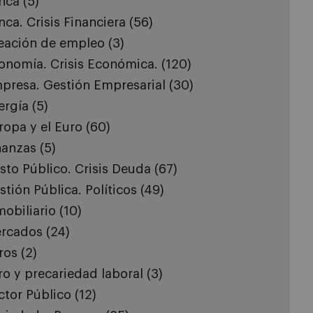
nca
(5)
nca. Crisis Financiera
(56)
eación de empleo
(3)
onomía. Crisis Económica.
(120)
presa. Gestión Empresarial
(30)
ergía
(5)
ropa y el Euro
(60)
nanzas
(5)
sto Público. Crisis Deuda
(67)
stión Pública. Políticos
(49)
mobiliario
(10)
rcados
(24)
ros
(2)
ro y precariedad laboral
(3)
ctor Público
(12)