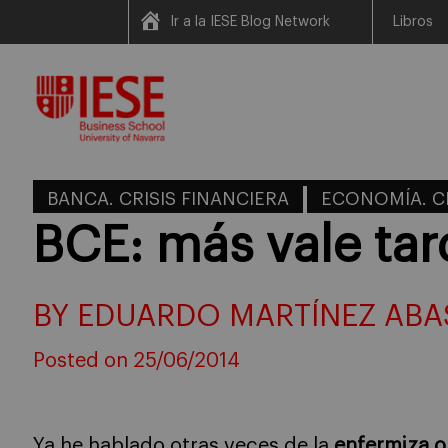
Ir a la IESE Blog Network
Libros
Skip
to
content
BANCA. CRISIS FINANCIERA
ECONOMÍA. C
BCE: más vale ta
BY EDUARDO MARTÍNEZ ABA
Posted on 25/06/2014
Ya he hablado otras veces de la
enfermiza o