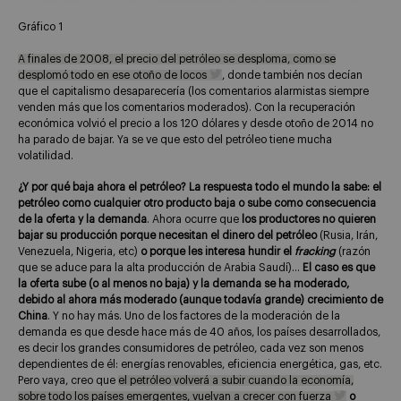
Gráfico 1
A finales de 2008, el precio del petróleo se desploma, como se
desplomó todo en ese otoño de locos
, donde también nos decían
que el capitalismo desaparecería (los comentarios alarmistas siempre
venden más que los comentarios moderados). Con la recuperación
económica volvió el precio a los 120 dólares y desde otoño de 2014 no
ha parado de bajar. Ya se ve que esto del petróleo tiene mucha
volatilidad.
¿Y por qué baja ahora el petróleo? La respuesta todo el mundo la sabe: el
petróleo como cualquier otro producto baja o sube como consecuencia
de la oferta y la demanda
. Ahora ocurre que
los productores no quieren
bajar su producción porque necesitan el dinero del petróleo
(Rusia, Irán,
Venezuela, Nigeria, etc)
o porque les interesa hundir el
fracking
(razón
que se aduce para la alta producción de Arabia Saudí)…
El caso es que
la oferta sube (o al menos no baja) y la demanda se ha moderado,
debido al ahora más moderado (aunque todavía grande) crecimiento de
China
. Y no hay más. Uno de los factores de la moderación de la
demanda es que desde hace más de 40 años, los países desarrollados,
es decir los grandes consumidores de petróleo, cada vez son menos
dependientes de él: energías renovables, eficiencia energética, gas, etc.
Pero vaya, creo que
el petróleo volverá a subir cuando la economía,
sobre todo los países emergentes, vuelvan a crecer con fuerza
o