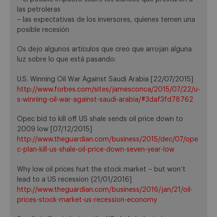
las petroleras
– las expectativas de los inversores, quienes temen una
posible recesión
Os dejo algunos artículos que creo que arrojan alguna
luz sobre lo que está pasando:
U.S. Winning Oil War Against Saudi Arabia [22/07/2015]
http://www.forbes.com/sites/jamesconca/2015/07/22/u-
s-winning-oil-war-against-saudi-arabia/#3daf3fd78762
Opec bid to kill off US shale sends oil price down to
2009 low [07/12/2015]
http://www.theguardian.com/business/2015/dec/07/ope
c-plan-kill-us-shale-oil-price-down-seven-year-low
Why low oil prices hurt the stock market – but won’t
lead to a US recession {21/01/2016]
http://www.theguardian.com/business/2016/jan/21/oil-
prices-stock-market-us-recession-economy