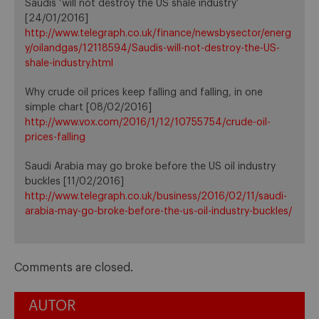
Saudis ‘will not destroy the US shale industry’
[24/01/2016]
http://www.telegraph.co.uk/finance/newsbysector/energ
y/oilandgas/12118594/Saudis-will-not-destroy-the-US-
shale-industry.html
Why crude oil prices keep falling and falling, in one
simple chart [08/02/2016]
http://www.vox.com/2016/1/12/10755754/crude-oil-
prices-falling
Saudi Arabia may go broke before the US oil industry
buckles [11/02/2016]
http://www.telegraph.co.uk/business/2016/02/11/saudi-
arabia-may-go-broke-before-the-us-oil-industry-buckles/
Comments are closed.
AUTOR