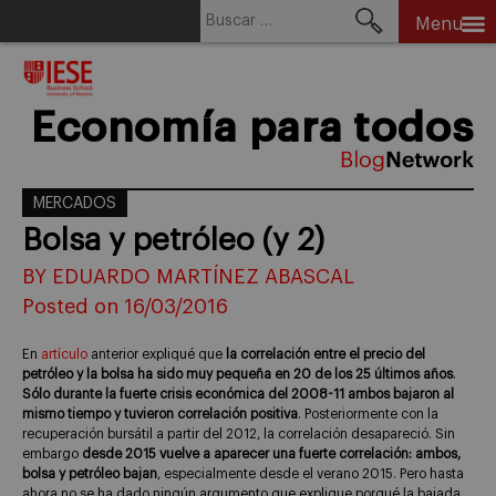
Buscar:
Menu
Skip
to
content
Economía para todos
MERCADOS
Bolsa y petróleo (y 2)
BY EDUARDO MARTÍNEZ ABASCAL
Posted on 16/03/2016
En
artículo
anterior expliqué que
la correlación entre el precio del
petróleo y la bolsa ha sido muy pequeña en 20 de los 25 últimos años
.
Sólo durante la fuerte crisis económica del 2008-11 ambos bajaron al
mismo tiempo y tuvieron correlación positiva
. Posteriormente con la
recuperación bursátil a partir del 2012, la correlación desapareció. Sin
embargo
desde 2015 vuelve a aparecer una fuerte correlación: ambos,
bolsa y petróleo bajan
, especialmente desde el verano 2015. Pero hasta
ahora no se ha dado ningún argumento que explique porqué la bajada