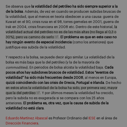
Se observa que
la volatilidad del petróleo ha sido siempre superior a la
de la bolsa
. Además, de vez en cuando se producen subidas bruscas de
la volatilidad, que al menos en teoría obedecen a una causa: guerra de
Kuwait en el 90, crisis rusa en el 98, torres gemelas en 2001, guerra de
Irak en 2004, crisis financiera en 2008 etc. Dentro de este historial,
la
volatilidad actual del petróleo no es de las más altas (no llega al 0,3 o
30%), pero va camino de serlo
.
El problema es que en este caso no
hay ningún evento de especial incidencia
(como los anteriores) que
justifique esa subida de la volatilidad.
Y respecto a la bolsa, se puede decir algo similar. La volatilidad de la
bolsa es más baja que la del petróleo (y la de la mayoría de
commodities
). En periodos de bolsa alcista la volatilidad baja.
Cada
pocos años hay subidones bruscos de volatilidad. Estos “eventos de
volatilidad” ha sido más frecuentes desde 2008
, al menos en Europa,
quizá coincidiendo con las crisis de Grecia, Portugal e Irlanda
. De hecho
en estos años la volatilidad de la bolsa ha sido, por primera vez, mayor
que la del petróleo
. Y por últimos meses la volatilidad ha crecido,
pero la subida no es exagerada si se compara con los 25 años
anteriores.
El problema es, otra vez, que la causa de subida de la
volatilidad no está clara
.
Eduardo Martínez Abascal
es Profesor Ordinario del
IESE
en el área de
Dirección Financiera
.