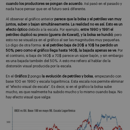
cuando los productores se pongan de acuerdo
. Así pasó en el pasado y
nada hace pensar que en el futuro será diferente.
Al observar el gráfico anterior
parece que la bolsa y el petróleo van muy
juntos, suben y bajan simultáneamente. La realidad no es así. Esto es un
efecto óptico
debido a la escala. Por ejemplo,
entre 1990 y 1991 el
petróleo duplicó su precio (guerra de Kuwait), y la bolsa se hundió
; pero
esto no se visualiza en el gráfico al ser las magnitudes muy pequeñas.
Lo digo de otra forma:
si el petróleo baja de 20$ a 10$ ha perdido un
50%; pero como el gráfico llega hasta 140$, la bajada apenas se ve
. Por
el contrario, si baja de 140$ a 70$ parece un súper bajón, y sin embargo
es una bajada también del 50%. A esto me refiero al hablar de la
distorsión visual producida por la escala.
En el
Gráfico 2
pongo
la evolución de petróleo y bolsa
, empezando con
base 100 en 1990 y escala logarítmica. Esta escala nos permite eliminar
el “efecto visual de escala”. Es decir, si en el gráfico la bolsa sube
mucho, es que realmente ha subido mucho y lo mismo cuando baja. No
hay efecto visual que valga: