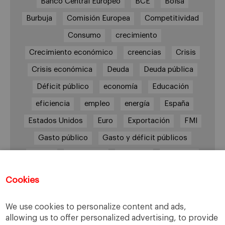
Banco Central Europeo
BCE
Bolsa
Burbuja
Comisión Europea
Competitividad
Consumo
crecimiento
Crecimiento económico
creencias
Crisis
Crisis económica
Deuda
Deuda pública
Déficit público
economía
Educación
eficiencia
empleo
energía
España
Estados Unidos
Euro
Exportación
FMI
Gasto público
Gasto y déficit públicos
Grecia
impuestos
Inflación
Inversión
Italia
Mercados
paro
PIB
Cookies
Prima de riesgo
Reino Unido
Syriza
Transparencia
UE
Unión Europea
We use cookies to personalize content and ads,
allowing us to offer personalized advertising, to provide
Zona Euro