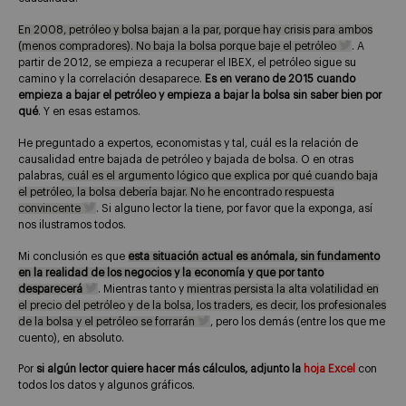
En 2008, petróleo y bolsa bajan a la par, porque hay crisis para ambos
(menos compradores). No baja la bolsa porque baje el petróleo
. A
partir de 2012, se empieza a recuperar el IBEX, el petróleo sigue su
camino y la correlación desaparece.
Es en verano de 2015 cuando
empieza a bajar el petróleo y empieza a bajar la bolsa sin saber bien por
qué
. Y en esas estamos.
He preguntado a expertos, economistas y tal, cuál es la relación de
causalidad entre bajada de petróleo y bajada de bolsa. O en otras
palabras
, cuál es el argumento lógico que explica por qué cuando baja
el petróleo, la bolsa debería bajar. No he encontrado respuesta
convincente
. Si alguno lector la tiene, por favor que la exponga, así
nos ilustramos todos.
Mi conclusión es que
esta situación actual es anómala, sin fundamento
en la realidad de los negocios y la economía y que por tanto
desparecerá
. Mientras tanto y
mientras persista la alta volatilidad en
el precio del petróleo y de la bolsa, los traders, es decir, los profesionales
de la bolsa y el petróleo se forrarán
, pero los demás (entre los que me
cuento), en absoluto.
Por
si algún lector quiere hacer más cálculos, adjunto la
hoja Excel
con
todos los datos y algunos gráficos.