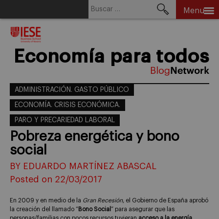
Buscar:
Menu
Skip
to
content
Economía para todos
ADMINISTRACIÓN. GASTO PÚBLICO
ECONOMÍA. CRISIS ECONÓMICA.
PARO Y PRECARIEDAD LABORAL
Pobreza energética y bono
social
BY EDUARDO MARTÍNEZ ABASCAL
Posted on 22/03/2017
En 2009 y en medio de la
Gran Recesión
, el Gobierno de España aprobó
la creación del llamado “
Bono Social
” para asegurar que las
personas/familias con pocos recursos tuvieran
acceso a la energía