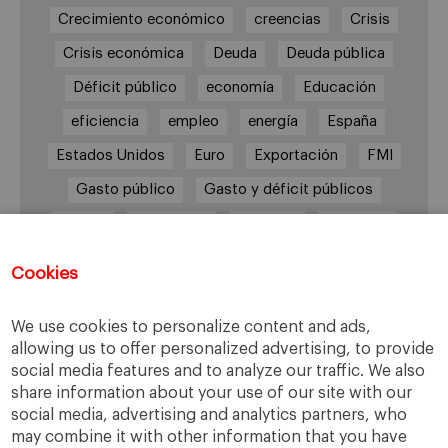
Crecimiento económico
creencias
Crisis
Crisis económica
Deuda
Deuda pública
Déficit público
economía
Educación
eficiencia
empleo
energía
España
Estados Unidos
Euro
Exportación
FMI
Gasto público
Gasto y déficit públicos
Grecia
impuestos
Inflación
Inversión
Italia
Mercados
paro
PIB
Cookies
Prima de riesgo
Reino Unido
Syriza
Transparencia
UE
Unión Europea
We use cookies to personalize content and ads,
allowing us to offer personalized advertising, to provide
Zona Euro
social media features and to analyze our traffic. We also
share information about your use of our site with our
social media, advertising and analytics partners, who
may combine it with other information that you have