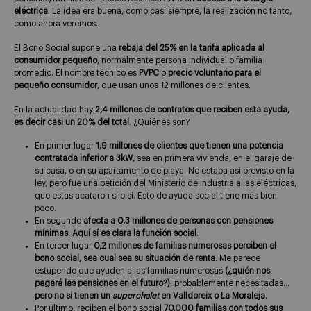
eléctrica
. La idea era buena, como casi siempre, la realización no tanto,
como ahora veremos.
El Bono Social supone una
rebaja del 25% en la tarifa aplicada al
consumidor pequeño
, normalmente persona individual o familia
promedio. El nombre técnico es
PVPC
o
precio voluntario para el
pequeño consumidor
, que usan unos 12 millones de clientes.
En la actualidad hay
2,4 millones de contratos que reciben esta ayuda,
es decir casi un 20% del total
. ¿Quiénes son?
En primer lugar
1,9 millones de clientes que tienen una potencia
contratada inferior a 3kW
, sea en primera vivienda, en el garaje de
su casa, o en su apartamento de playa. No estaba así previsto en la
ley, pero fue una petición del Ministerio de Industria a las eléctricas,
que estas acataron sí o sí. Esto de ayuda social tiene más bien
poco.
En segundo
afecta a 0,3 millones de personas con pensiones
mínimas. Aquí sí es clara la función social
.
En tercer lugar
0,2 millones de familias numerosas perciben el
bono social, sea cual sea su situación de renta
. Me parece
estupendo que ayuden a las familias numerosas
(¿quién nos
pagará las pensiones en el futuro?)
, probablemente necesitadas…
pero no si tienen un
superchalet
en Valldoreix o La Moraleja
.
Por último, reciben el bono social
70.000 familias con todos sus