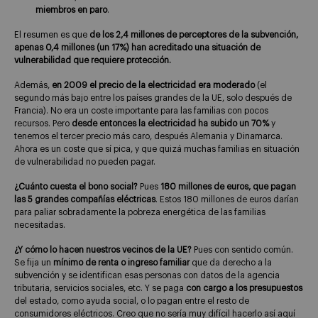
miembros en paro
.
El resumen es que
de los 2,4 millones de perceptores de la subvención,
apenas 0,4 millones (un 17%) han acreditado una situación de
vulnerabilidad que requiere protección.
Además,
en 2009 el precio de la electricidad era moderado
(el
segundo más bajo entre los países grandes de la UE, solo después de
Francia). No era un coste importante para las familias con pocos
recursos. Pero
desde entonces la electricidad ha subido un 70%
y
tenemos el tercer precio más caro, después Alemania y Dinamarca.
Ahora es un coste que sí pica, y que quizá muchas familias en situación
de vulnerabilidad no pueden pagar.
¿Cuánto cuesta el bono social?
Pues
180 millones de euros, que pagan
las 5 grandes compañías eléctricas
. Estos 180 millones de euros darían
para paliar sobradamente la pobreza energética de las familias
necesitadas.
¿Y cómo lo hacen nuestros vecinos de la UE?
Pues con sentido común.
Se fija un
mínimo de renta o ingreso familiar
que da derecho a la
subvención y se identifican esas personas con datos de la agencia
tributaria, servicios sociales, etc. Y se paga
con cargo a los presupuestos
del estado, como ayuda social, o lo pagan entre el resto de
consumidores eléctricos. Creo que no sería muy difícil hacerlo así aquí