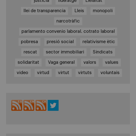
justicia
lideratge
Lleialtat
llei de transparencia
Lleis
monopoli
narcotràfic
parlamento convenio laboral. cotrato laboral
pobresa
presió social
relativisme ètic
rescat
sector immobiliari
Sindicats
solidaritat
Vaga general
valors
values
video
virtud
virtut
virtuts
voluntais