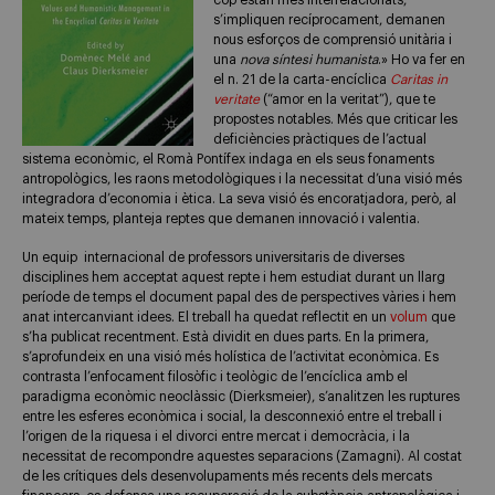
cop estan més interrelacionats,
s’impliquen recíprocament, demanen
nous esforços de comprensió unitària i
una
nova síntesi humanista
.» Ho va fer en
el n. 21 de la carta-encíclica
Caritas in
veritate
(“amor en la veritat”), que te
propostes notables. Més que criticar les
deficiències pràctiques de l’actual
sistema econòmic, el Romà Pontífex indaga en els seus fonaments
antropològics, les raons metodològiques i la necessitat d’una visió més
integradora d’economia i ètica. La seva visió és encoratjadora, però, al
mateix temps, planteja reptes que demanen innovació i valentia.
Un equip internacional de professors universitaris de diverses
disciplines hem acceptat aquest repte i hem estudiat durant un llarg
període de temps el document papal des de perspectives vàries i hem
anat intercanviant idees. El treball ha quedat reflectit en un
volum
que
s’ha publicat recentment. Està dividit en dues parts. En la primera,
s’aprofundeix en una visió més holística de l’activitat econòmica. Es
contrasta l’enfocament filosòfic i teològic de l’encíclica amb el
paradigma econòmic neoclàssic (Dierksmeier), s’analitzen les ruptures
entre les esferes econòmica i social, la desconnexió entre el treball i
l’origen de la riquesa i el divorci entre mercat i democràcia, i la
necessitat de recompondre aquestes separacions (Zamagni). Al costat
de les crítiques dels desenvolupaments més recents dels mercats