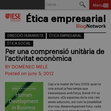
Cerca:
Menu
Skip
Ética empresarial
to
content
DIRECCIÓ HUMANISTA
ÈTICA EMPRESARIAL
ÈTICA SOCIAL
Per una comprensió unitària de
l’activitat econòmica
BY DOMÈNEC MELÉ
Posted on juny 5, 2012
Cap a la meitat de l’any 2009, quan la
crisi actual ja feia temps que
s’escampava amb força, Benet XVI va
escriure. «Els aspectes de la crisi i les
seves solucions, així com la possibilitat
d’un nou desenvolupament futur, cada