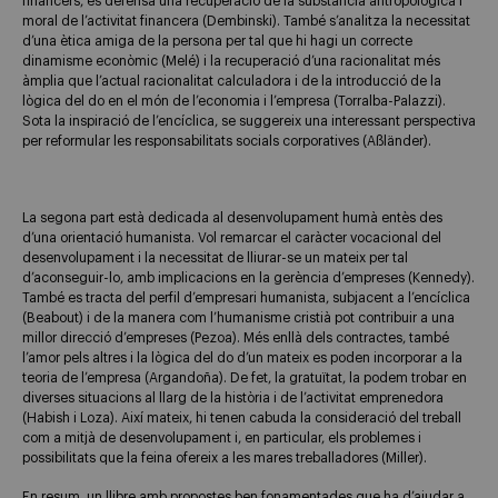
financers, es defensa una recuperació de la substància antropològica i
moral de l’activitat financera (Dembinski). També s’analitza la necessitat
d’una ètica amiga de la persona per tal que hi hagi un correcte
dinamisme econòmic (Melé) i la recuperació d’una racionalitat més
àmplia que l’actual racionalitat calculadora i de la introducció de la
lògica del do en el món de l’economia i l’empresa (Torralba-Palazzi).
Sota la inspiració de l’encíclica, se suggereix una interessant perspectiva
per reformular les responsabilitats socials corporatives (Aßländer).
La segona part està dedicada al desenvolupament humà entès des
d’una orientació humanista. Vol remarcar el caràcter vocacional del
desenvolupament i la necessitat de lliurar-se un mateix per tal
d’aconseguir-lo, amb implicacions en la gerència d’empreses (Kennedy).
També es tracta del perfil d’empresari humanista, subjacent a l’encíclica
(Beabout) i de la manera com l’humanisme cristià pot contribuir a una
millor direcció d’empreses (Pezoa). Més enllà dels contractes, també
l’amor pels altres i la lògica del do d’un mateix es poden incorporar a la
teoria de l’empresa (Argandoña). De fet, la gratuïtat, la podem trobar en
diverses situacions al llarg de la història i de l’activitat emprenedora
(Habish i Loza). Així mateix, hi tenen cabuda la consideració del treball
com a mitjà de desenvolupament i, en particular, els problemes i
possibilitats que la feina ofereix a les mares treballadores (Miller).
En resum, un llibre amb propostes ben fonamentades que ha d’ajudar a