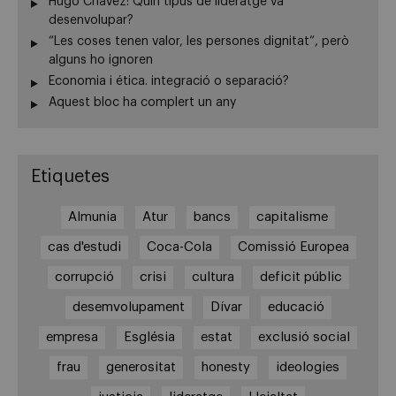
Hugo Chávez: Quin tipus de lideratge va
desenvolupar?
“Les coses tenen valor, les persones dignitat”, però
alguns ho ignoren
Economia i ética. integració o separació?
Aquest bloc ha complert un any
Etiquetes
Almunia
Atur
bancs
capitalisme
cas d'estudi
Coca-Cola
Comissió Europea
corrupció
crisi
cultura
deficit públic
desemvolupament
Dívar
educació
empresa
Església
estat
exclusió social
frau
generositat
honesty
ideologies