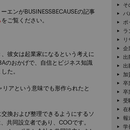
そ
ストーエンがBUSINESSBECAUSEの記事
バ
ら
をご覧ください。
ポ
ラ
リ
企
とき、彼女は起業家になるという考えに
出
MBAのおかげで、自信とビジネス知識
出
ました。
加
卒
ャリアという意味でも形作られたと
卒
受
在
に交換および整理できるようにするソ
報
ダは、共同設立者であり、COOです。
学