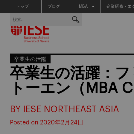
トップ
ブログ
MBA
企業研修・エ
Skip
検
to
索:
content
卒業生の活躍
卒業生の活躍：フ
トーエン（MBA Cla
BY IESE NORTHEAST ASIA
Posted on 2020年2月24日