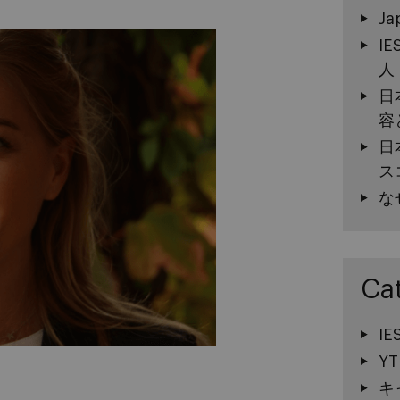
Ja
I
人
日
容
日
ス
な
Ca
I
YT
キ