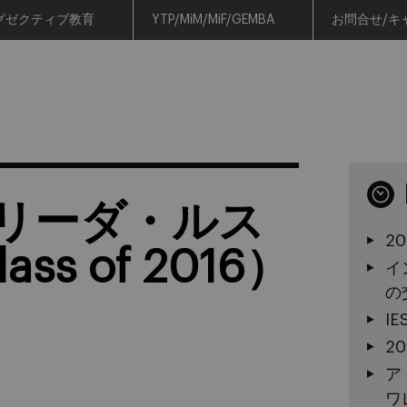
グゼクティブ教育
YTP/MiM/MiF/GEMBA
お問合せ/キ
リーダ・ルス
2
ss of 2016）
イ
の
I
2
ア
ワ