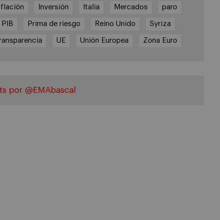
nflación
Inversión
Italia
Mercados
paro
PIB
Prima de riesgo
Reino Unido
Syriza
ransparencia
UE
Unión Europea
Zona Euro
ts por @EMAbascal