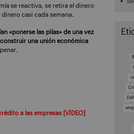
So
ía se reactiva, se retira el dinero
r dinero casi cada semana.
Eti
an «ponerse las pilas» de una vez
a construir una unión económica
 penar.
B
c
Cri
Déf
emp
crédito a las empresas [VÍDEO]