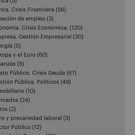
nca
(5)
nca. Crisis Financiera
(56)
eación de empleo
(3)
onomía. Crisis Económica.
(120)
presa. Gestión Empresarial
(30)
ergía
(5)
ropa y el Euro
(60)
nanzas
(5)
sto Público. Crisis Deuda
(67)
stión Pública. Políticos
(49)
mobiliario
(10)
rcados
(24)
ros
(2)
ro y precariedad laboral
(3)
ctor Público
(12)