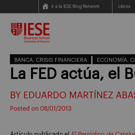
Ir a la IESE Blog Network
Libros
Skip
to
content
BANCA. CRISIS FINANCIERA
ECONOMÍA. C
La FED actúa, el 
BY EDUARDO MARTÍNEZ ABA
Posted on 08/01/2013
Artículo publicado el
El Periódico de Catalu