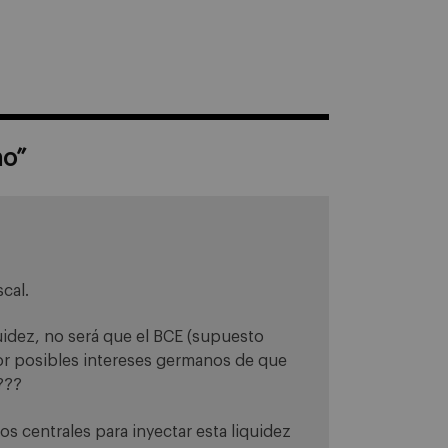
no
”
cal.
uidez, no será que el BCE (supuesto
or posibles intereses germanos de que
???
os centrales para inyectar esta liquidez