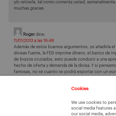
y/o retirarla, tal como comenta usted, semanalmente
muchas gracias
Roger
dice:
11/01/2013 a las 16:48
Además de estos buenos argumentos, yo añadiría el 
divisas fuerte, la FED imprime dinero, el banco de In
de brazos cruzados, esto puede conducir a una apreci
hecho de oferta y demanda de la divisa. Y si pensamos
famosas, no sé cuanto se podrá exportar con un eur
los miles de asesores del BCE habrá mirado alguna gr
Cookies
Comments are closed.
We use cookies to pers
social media features a
our social media, adve