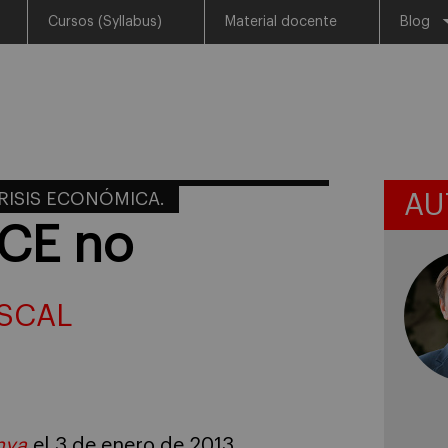
Cursos (Syllabus)
Material docente
Blog
RISIS ECONÓMICA.
AU
BCE no
SCAL
nya
el 3 de enero de 2013.