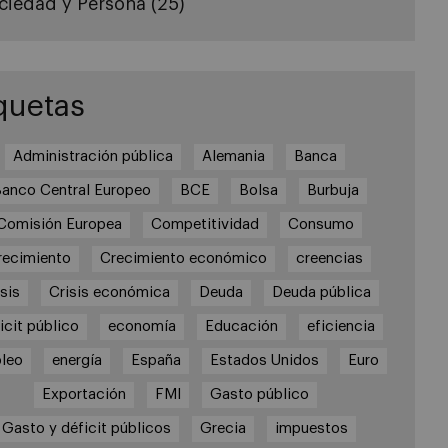
ciedad y Persona
(25)
quetas
Administración pública
Alemania
Banca
anco Central Europeo
BCE
Bolsa
Burbuja
Comisión Europea
Competitividad
Consumo
recimiento
Crecimiento económico
creencias
sis
Crisis económica
Deuda
Deuda pública
icit público
economía
Educación
eficiencia
leo
energía
España
Estados Unidos
Euro
Exportación
FMI
Gasto público
Gasto y déficit públicos
Grecia
impuestos