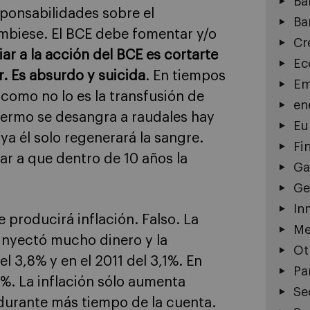
Ba
sponsabilidades sobre el
Ba
cámbiese. El BCE debe fomentar y/o
Cr
ar a la acción del BCE es cortarte
Ec
r. Es absurdo y suicida
. En tiempos
Em
 como no lo es la transfusión de
en
nfermo se desangra a raudales hay
Eu
ya él solo regenerará la sangre.
Fi
ar a que dentro de 10 años la
Ga
Ge
In
e producirá inflación. Falso. La
Me
 inyectó mucho dinero y la
Ot
l 3,8% y en el 2011 del 3,1%. En
Pa
7%. La inflación sólo aumenta
Se
durante más tiempo de la cuenta.