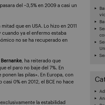
pasara del −3,5% en 2009 a casi un
Ba
ví
Ba
a mitad que en USA. Lo hizo en 2011
Se
 y cuando ya el enfermo estaba
co
nómico no se ha recuperado en
Se
Un
Se
 Bernanke
, ha reiterado que
ue el paro no baje del 7%. En
e ponen las pilas». En Europa, con
Ca
o casi 0% en 2012, el BCE no hace
Ad
An
 exclusivamente la estabilidad