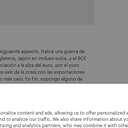
.
siguiente aspecto. Habrá una guerra de
glaterra, Japón en incluso suiza…y el BCE
ación a la alza del euro, por el puro
 salir de la crisis con las exportaciones
o más caro. En fin, supongo alguno de
áfica y se den cuenta de lo que pasa.
onalize content and ads, allowing us to offer personalized a
nd to analyze our traffic. We also share information about yo
rtising and analytics partners, who may combine it with othe