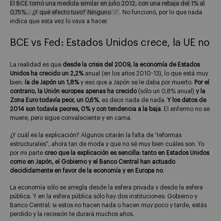
El BCE tomó una medida similar en julio 2012, con una rebaja del 1% al
0,75%… ¿Y qué efecto tuvo? Ninguno
. No funcionó, por lo que nada
indica que esta vez lo vaya a hacer.
BCE vs Fed: Estados Unidos crece, la UE no
La realidad es que
desde la crisis del 2009, la economía de Estados
Unidos ha crecido un 2,2%
anual (en los años 2010-13), lo que está muy
bien;
la de Japón un 1,8%
y eso que a Japón se le daba por muerto.
Por el
contrario, la Unión europea apenas ha crecido
(sólo un 0,8% anual)
y la
Zona Euro todavía peor, un 0,6%
, es decir nada de nada.
Y los datos de
2014 son todavía peores, 0% y con tendencia a la baja
. El enfermo no se
muere, pero sigue convaleciente y en cama.
¿Y cuál es la explicación? Algunos citarán la falta de “reformas
estructurales”, ahora tan de moda y que no sé muy bien cuáles son. Yo
por mi parte
creo que la explicación es sencilla: tanto en Estados Unidos
como en Japón, el Gobierno y el Banco Central han actuado
decididamente en favor de la economía y en Europa no
.
La economía sólo se arregla desde la esfera privada y desde la esfera
pública. Y en la esfera pública sólo hay dos instituciones: Gobierno y
Banco Central; si estos no hacen nada o hacen muy poco y tarde, estás
perdido y la recesión te durará muchos años.