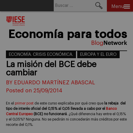
Buscar:
Menu
Skip
to
content
Economía para todos
ECONOMÍA. CRISIS ECONÓMICA.
EUROPA Y EL EURO
La misión del BCE debe
cambiar
BY EDUARDO MARTÍNEZ ABASCAL
Posted on 25/09/2014
En el
primer post
de este curso explicaba por qué creo que
la rebaja del
tipo de interés oficial del 0,15% al 0,05 llevada a cabo por el
Banco
Central Europeo
(BCE) no funcionará
. ¿Qué diferencia hay entre el 0,15%
y el 0,05%? Ninguna. No se pedirán ni concederán más créditos por este
recorte del 0,1%.