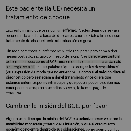
Este paciente (la UE) necesita un
tratamiento de choque
Esto es lo mismo que pasa con un
enfermo
. Puedes dejar que se vaya
recuperando él solo, a base de descanso, papillas y tal;
o le las das un
tratamiento de choque fuerte si la situación es grave
.
Sin medicamentos, el enfermo se puede recuperar, pero se va a tirar
meses postrado, incluso con riesgo de morir. Pues
parece que tanto el
gobierno europeo como el BCE quieren que la economía de cada país
se arregle sola
; en sus palabras “que se corrijan los desequilibrios”
(otra expresión de moda que no entiendo). Es
como si el médico diera el
diagnóstico pero se negara a dar el tratamiento y nos dijera que
estamos enfermos por nuestra culpa y que poco a poco nos debemos
curar por nuestros propios medios
(y eso sí, le hemos pagado la
consulta).
Cambien la misión del BCE, por favor
Algunos me dirán que la misión del BCE es exclusivamente velar por la
estabilidad monetaria
(control de la
inflación
)
y que el crecimiento
económico no entra dentro de sus obligaciones
, como ocurre con los