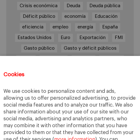
Crisis económica
Deuda
Deuda pública
Déficit público
economía
Educación
eficiencia
empleo
energía
España
Estados Unidos
Euro
Exportación
FMI
Gasto público
Gasto y déficit públicos
Grecia
impuestos
Inflación
Inversión
Italia
Mercados
paro
PIB
Cookies
Prima de riesgo
Reino Unido
Syriza
Transparencia
UE
Unión Europea
We use cookies to personalize content and ads,
allowing us to offer personalized advertising, to provide
Zona Euro
social media features and to analyze our traffic. We also
share information about your use of our site with our
social media, advertising and analytics partners, who
may combine it with other information that you have
Tweets por @EMAbascal
provided to them or that they have collected from your
use of their services (
more information
). You can