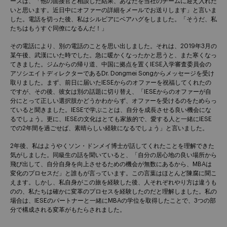
ーズは、「他の面接官と相談した結果、あなたを当社のチームに迎え入れた
いと思います。近日中にオファーの詳細をメールでお送りします」と言いま
した。電話を切った後、私はシルビアにベアハグをしました。「そうだ、私
たちはもうすぐ同僚になるんだ！」
その電話により、別の電話のことを思い出しました。それは、2019年3月の
某午後、武漢にいた時でした。急に暖かくなったかと思うと、また寒くなっ
てきました。ジムからの帰り道、中国に拠点を置くIESE入学審査委員会の
アソシエイトディレクターであるDr. Dongmei Songからメッセージを受け
取りました。まず、前日に届いたIESEからのオファーを祝福してくれたの
ですが、その後、彼女は別の話題に切り替え、「IESEからのオファーが自
分にとって正しい選択肢かどうかわからず、オファーを受けるのをためらっ
ていると聞きました。IESEで学ぶことは、自分を成長させる良い機会にな
るでしょう。更に、IESEの文化はとても家族的で、愛する人と一緒にIESE
での2年間を過ごせば、素晴らしい経験になるでしょう」と言いました。
2年後、私はようやくソン・ドンメイ博士が話してくれたことを理解できた
気がしました。同級生の話を聞いていると、「自分の居心地の良い場所から
飛び出して、自分自身を向上させるための機会が無数にあるから、MBAは
変化のプロセスだ」と誰もが言っています。この言葉はほとんど陳腐に聞こ
えます。しかし、私自身がこの旅を経験した後、人それぞれやり方は違うも
のの、私たちは確かに変革のプロセスを経験したのだと理解しました。私の
場合は、IESEのパートナーと一緒にMBAの学位を取得したことで、3つの部
分で構成される変革がもたらされました。