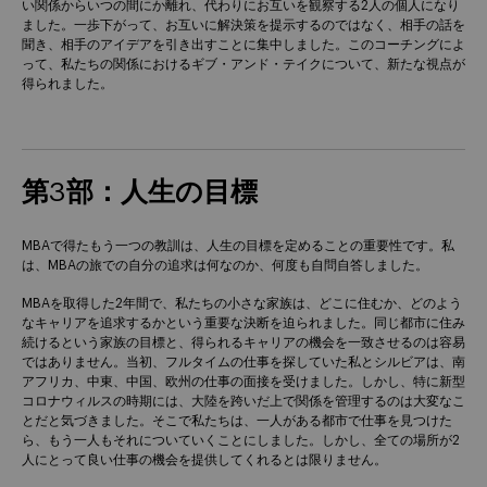
い関係からいつの間にか離れ、代わりにお互いを観察する2人の個人になり
ました。一歩下がって、お互いに解決策を提示するのではなく、相手の話を
聞き、相手のアイデアを引き出すことに集中しました。このコーチングによ
って、私たちの関係におけるギブ・アンド・テイクについて、新たな視点が
得られました。
第3部：人生の目標
MBAで得たもう一つの教訓は、人生の目標を定めることの重要性です。私
は、MBAの旅での自分の追求は何なのか、何度も自問自答しました。
MBAを取得した2年間で、私たちの小さな家族は、どこに住むか、どのよう
なキャリアを追求するかという重要な決断を迫られました。同じ都市に住み
続けるという家族の目標と、得られるキャリアの機会を一致させるのは容易
ではありません。当初、フルタイムの仕事を探していた私とシルビアは、南
アフリカ、中東、中国、欧州の仕事の面接を受けました。しかし、特に新型
コロナウィルスの時期には、大陸を跨いだ上で関係を管理するのは大変なこ
とだと気づきました。そこで私たちは、一人がある都市で仕事を見つけた
ら、もう一人もそれについていくことにしました。しかし、全ての場所が2
人にとって良い仕事の機会を提供してくれるとは限りません。