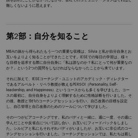
国を訪れたことがなかったながら、会社でのコミュニケーションはそれほど
難しくないように思えます。
第2部：自分を知ること
MBAの旅から得られたもう一つの重要な収穫は、Silvia と私が自分自身とお
互いをよりよく知ることができたことです。IESEでの毎日の学習は、様々
な目標を追求する際に自分自身に「私は誰なのか？私にとって何が重要なの
か？」という2つの質問をしなければならなかったことから来ています。
それに加えて、IESEコーチング・ユニットのアカデミック・ディレクター
であるアルベルト・リベラ教授が教えるPERSOI（Personality, Self-
leadership, and Happiness）というコースからも多くを学びました。コー
スの最初に、自分自身をよりよく理解するために性格診断を行いました。そ
の後、教授と1対1のコーチングセッションを行い、自己改善の目標を設定
し、自己管理と自己改善のためのツールについて学びました。
その一つがピアコーチングです。私のバディと一緒に、週に一度、その週に
学んだことや反省点について話し合い、お互いにフィードバックをしまし
た。シルビアと私にもそれぞれバディがいましたが、お互いに非公式のコー
チングセッションを行いました。コーチングセッションでは、私たちは親し