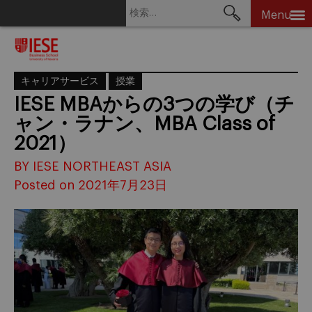
検
Menu
索:
Skip
to
content
キャリアサービス
授業
IESE MBAからの3つの学び（チ
ャン・ラナン、MBA Class of
2021）
BY IESE NORTHEAST ASIA
Posted on 2021年7月23日