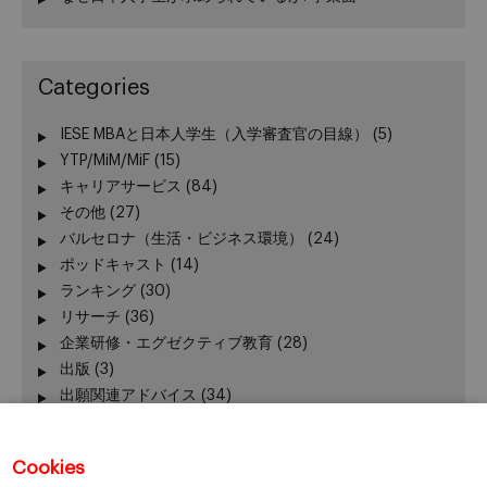
Categories
IESE MBAと日本人学生（入学審査官の目線）
(5)
YTP/MiM/MiF
(15)
キャリアサービス
(84)
その他
(27)
バルセロナ（生活・ビジネス環境）
(24)
ポッドキャスト
(14)
ランキング
(30)
リサーチ
(36)
企業研修・エグゼクティブ教育
(28)
出版
(3)
出願関連アドバイス
(34)
加賀谷が語る − エグゼクティブ教育 最前線
(3)
卒業生の活躍
(51)
Cookies
卒業生向けイベント
(45)