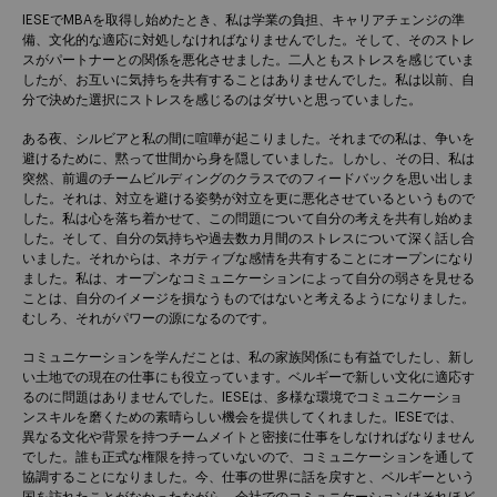
IESEでMBAを取得し始めたとき、私は学業の負担、キャリアチェンジの準
備、文化的な適応に対処しなければなりませんでした。そして、そのストレ
スがパートナーとの関係を悪化させました。二人ともストレスを感じていま
したが、お互いに気持ちを共有することはありませんでした。私は以前、自
分で決めた選択にストレスを感じるのはダサいと思っていました。
ある夜、シルビアと私の間に喧嘩が起こりました。それまでの私は、争いを
避けるために、黙って世間から身を隠していました。しかし、その日、私は
突然、前週のチームビルディングのクラスでのフィードバックを思い出しま
した。それは、対立を避ける姿勢が対立を更に悪化させているというもので
した。私は心を落ち着かせて、この問題について自分の考えを共有し始めま
した。そして、自分の気持ちや過去数カ月間のストレスについて深く話し合
いました。それからは、ネガティブな感情を共有することにオープンになり
ました。私は、オープンなコミュニケーションによって自分の弱さを見せる
ことは、自分のイメージを損なうものではないと考えるようになりました。
むしろ、それがパワーの源になるのです。
コミュニケーションを学んだことは、私の家族関係にも有益でしたし、新し
い土地での現在の仕事にも役立っています。ベルギーで新しい文化に適応す
るのに問題はありませんでした。IESEは、多様な環境でコミュニケーショ
ンスキルを磨くための素晴らしい機会を提供してくれました。IESEでは、
異なる文化や背景を持つチームメイトと密接に仕事をしなければなりません
でした。誰も正式な権限を持っていないので、コミュニケーションを通して
協調することになりました。今、仕事の世界に話を戻すと、ベルギーという