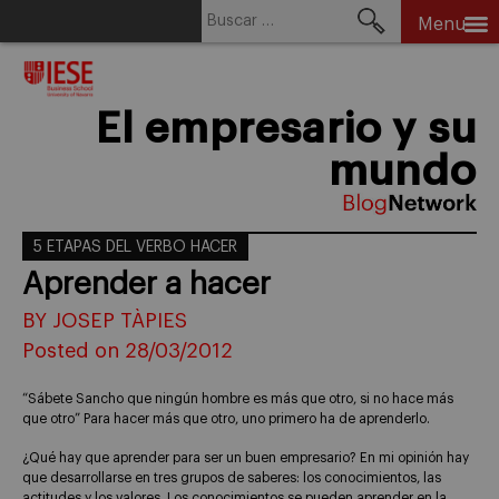
Buscar:
Menu
Skip
to
content
El empresario y su
mundo
5 ETAPAS DEL VERBO HACER
Aprender a hacer
BY JOSEP TÀPIES
Posted on 28/03/2012
“Sábete Sancho que ningún hombre es más que otro, si no hace más
que otro” Para hacer más que otro, uno primero ha de aprenderlo.
¿Qué hay que aprender para ser un buen empresario? En mi opinión hay
que desarrollarse en tres grupos de saberes: los conocimientos, las
actitudes y los valores. Los conocimientos se pueden aprender en la