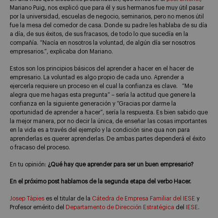
Mariano Puig, nos explicó que para él y sus hermanos fue muy útil pasar
por la universidad, escuelas de negocio, seminarios, pero no menos útil
fue la mesa del comedor de casa. Donde su padre les hablaba de su día
a día, de sus éxitos, de sus fracasos, de todo lo que sucedía en la
compañía. “Nacía en nosotros la voluntad, de algún día ser nosotros
empresarios.”, explicaba don Mariano.
Estos son los principios básicos del aprender a hacer en el hacer de
empresario. La voluntad es algo propio de cada uno. Aprender a
ejercerla requiere un proceso en el cual la confianza es clave. “Me
alegra que me hagas esta pregunta” – sería la actitud que genere la
confianza en la siguiente generación y “Gracias por darme la
oportunidad de aprender a hacer”, sería la respuesta. Es bien sabido que
la mejor manera, por no decir la única, de enseñar las cosas importantes
en la vida es a través del ejemplo y la condición sine qua non para
aprenderlas es querer aprenderlas. De ambas partes dependerá el éxito
o fracaso del proceso.
En tu opinión:
¿Qué hay que aprender para ser un buen empresario?
En el próximo post hablamos de la segunda etapa del verbo Hacer.
Josep Tàpies
es el titular de la
Cátedra de Empresa Familiar del IESE
y
Profesor emérito del
Departamento de Dirección Estratégica
del
IESE
.