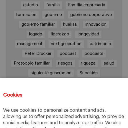
estudio
familia
Familia empresaria
formación
gobierno
gobierno corporativo
gobierno familiar
huellas
innovación
legado
liderazgo
longevidad
management
next generation
patrimonio
Peter Drucker
podcast
podcasts
Protocolo familiar
riesgos
riqueza
salud
siguiente generación
Sucesión
sucesión familiar
sucesor
valores
ética
órganos de gobierno
Cookies
We use cookies to personalize content and ads,
allowing us to offer personalized advertising, to provide
Enlaces
social media features and to analyze our traffic. We also