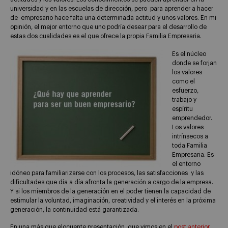
universidad y en las escuelas de dirección, pero para aprender a hacer
de empresario hace falta una determinada actitud y unos valores. En mi
opinión, el mejor entorno que uno podría desear para el desarrollo de
estas dos cualidades es el que ofrece la propia Familia Empresaria.
Es el núcleo
donde se forjan
los valores
como el
esfuerzo,
trabajo y
espíritu
emprendedor.
Los valores
intrínsecos a
toda Familia
Empresaria. Es
el entorno
idóneo para familiarizarse con los procesos, las satisfacciones y las
dificultades que día a día afronta la generación a cargo de la empresa.
Y si los miembros de la generación en el poder tienen la capacidad de
estimular la voluntad, imaginación, creatividad y el interés en la próxima
generación, la continuidad está garantizada.
En una más que elocuente presentación, que vimos en el
post anterior
,