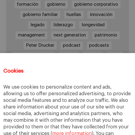
formación
gobierno
gobierno corporativo
gobierno familiar
huellas
innovación
legado
liderazgo
longevidad
management
next generation
patrimonio
Peter Drucker
podcast
podcasts
Protocolo familiar
riesgos
riqueza
salud
siguiente generación
Sucesión
Cookies
sucesión familiar
sucesor
valores
ética
órganos de gobierno
We use cookies to personalize content and ads,
allowing us to offer personalized advertising, to provide
social media features and to analyze our traffic. We also
share information about your use of our site with our
Enlaces
social media, advertising and analytics partners, who
may combine it with other information that you have
provided to them or that they have collected from your
Cátedra de Empresa Familiar
use of their services (
more information
). You can
IESE Insight