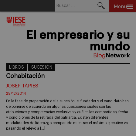
Buscar:
Menu
Skip
to
content
El empresario y su
mundo
LIBROS
SUCESIÓN
Cohabitación
JOSEP TÀPIES
29/12/2014
En la fase de preparación de la sucesión, el fundador y el candidato han
de ponerse de acuerdo en algunas cuestiones: cuáles son las
atribuciones y competencias exclusivas y cuáles las compartidas, fecha
y condiciones de la retirada del patriarca. Existen diferentes
modalidades de liderazgo compartido mientras el máximo ejecutivo va
pasando el relevo a […]