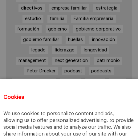
directivos
empresa familiar
estrategia
estudio
familia
Familia empresaria
formación
gobierno
gobierno corporativo
gobierno familiar
huellas
innovación
legado
liderazgo
longevidad
management
next generation
patrimonio
Peter Drucker
podcast
podcasts
Protocolo familiar
riesgos
riqueza
salud
siguiente generación
Sucesión
Cookies
sucesión familiar
sucesor
valores
ética
órganos de gobierno
We use cookies to personalize content and ads,
allowing us to offer personalized advertising, to provide
social media features and to analyze our traffic. We also
share information about your use of our site with our