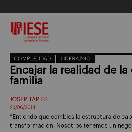
Skip
to
content
COMPLEJIDAD
LIDERAZGO
Encajar la realidad de la
familia
JOSEP TÀPIES
23/06/2014
“Entiendo que cambies la estructura de capit
transformación. Nosotros tenemos un negoc