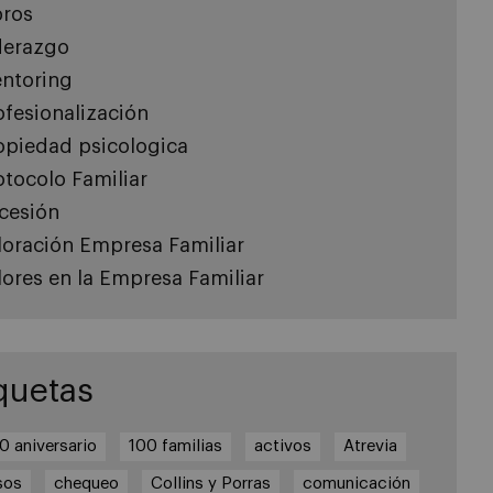
bros
derazgo
ntoring
ofesionalización
opiedad psicologica
otocolo Familiar
cesión
loración Empresa Familiar
lores en la Empresa Familiar
quetas
0 aniversario
100 familias
activos
Atrevia
sos
chequeo
Collins y Porras
comunicación