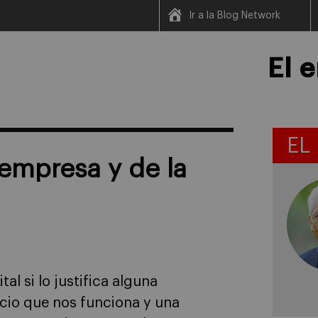
Ir a la Blog Network
El 
EL
 empresa y de la
al si lo justifica alguna
io que nos funciona y una