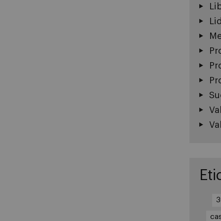
Li
Li
Me
Pr
Pr
Pr
Su
Va
Va
Eti
3
ca