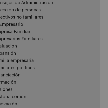
nsejos de Administración
rección de personas
rectivos no familiares
 Empresario
presa Familiar
presarios Familiares
aluación
pansión
milia empresaria
miliares políticos
nanciación
rmación
siones
storia común
novación