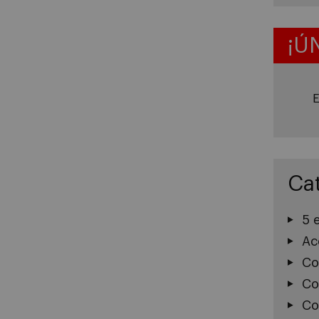
¡Ú
E
Ca
5 
Ac
Co
Co
Co