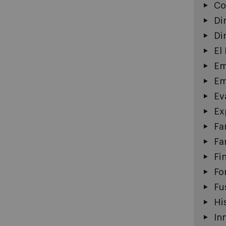
Co
Di
Di
El
Em
Em
Ev
Ex
Fa
Fa
Fi
Fo
Fu
Hi
In