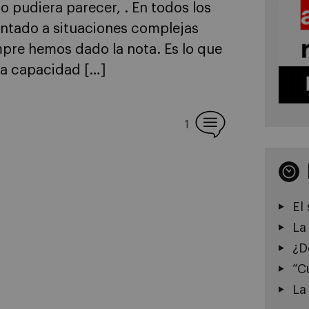
 pudiera parecer, . En todos los
entado a situaciones complejas
pre hemos dado la nota. Es lo que
la capacidad […]
1
El
La
¿D
“C
La