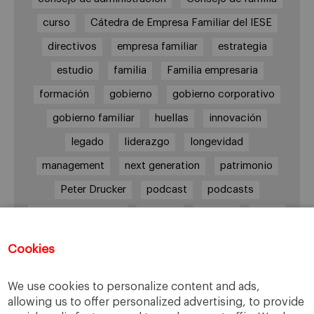
curso
Cátedra de Empresa Familiar del IESE
directivos
empresa familiar
estrategia
estudio
familia
Familia empresaria
formación
gobierno
gobierno corporativo
gobierno familiar
huellas
innovación
legado
liderazgo
longevidad
management
next generation
patrimonio
Peter Drucker
podcast
podcasts
Protocolo familiar
riesgos
riqueza
salud
siguiente generación
Sucesión
Cookies
sucesión familiar
sucesor
valores
ética
órganos de gobierno
We use cookies to personalize content and ads,
allowing us to offer personalized advertising, to provide