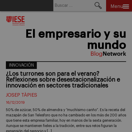
Buscar:
Menu
Skip
to
content
El empresario y su
mundo
INNOVACIÓN
¿Los turrones son para el verano?
Reflexiones sobre desestacionalización e
innovación en sectores tradicionales
JOSEP TÀPIES
16/12/2019
50% de azúcar, 50% de almendra y “muchísimo cariño”. Es la receta del
mazapán de San Telesforo que no ha cambiado en los más de 200 años
que tiene esta empresa familiar, hoy en manos de la sexta generación.
Aunque se mantienen fieles a la tradición, entre sus retos figuran la
expansión del negocio y […]