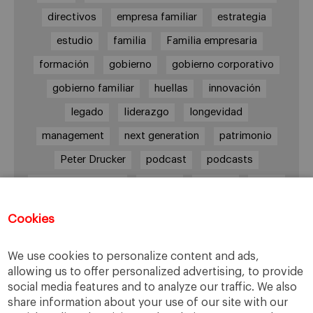
directivos
empresa familiar
estrategia
estudio
familia
Familia empresaria
formación
gobierno
gobierno corporativo
gobierno familiar
huellas
innovación
legado
liderazgo
longevidad
management
next generation
patrimonio
Peter Drucker
podcast
podcasts
Protocolo familiar
riesgos
riqueza
salud
siguiente generación
Sucesión
Cookies
sucesión familiar
sucesor
valores
ética
órganos de gobierno
We use cookies to personalize content and ads,
allowing us to offer personalized advertising, to provide
social media features and to analyze our traffic. We also
share information about your use of our site with our